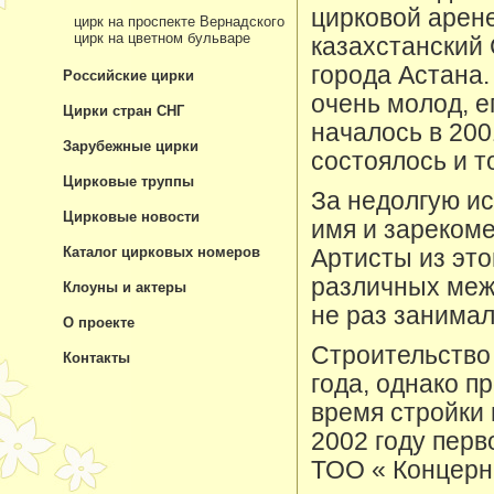
цирковой арен
цирк на проспекте Вернадского
цирк на цветном бульваре
казахстанский
города Астана.
Российские цирки
очень молод, е
Цирки стран СНГ
началось в 200
Зарубежные цирки
состоялось и т
Цирковые труппы
За недолгую ис
Цирковые новости
имя и зарекоме
Каталог цирковых номеров
Артисты из это
различных меж
Клоуны и актеры
не раз занимал
О проекте
Строительство 
Контакты
года, однако п
время стройки 
2002 году пер
ТОО « Концерн