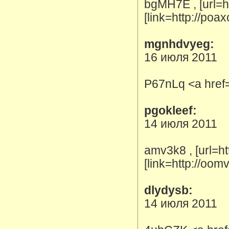
bgMH7E , [url=h
[link=http://poa
mgnhdvyeg:
16 июля 2011
P67nLq <a href
pgokleef:
14 июля 2011
amv3k8 , [url=ht
[link=http://oom
dlydysb:
14 июля 2011