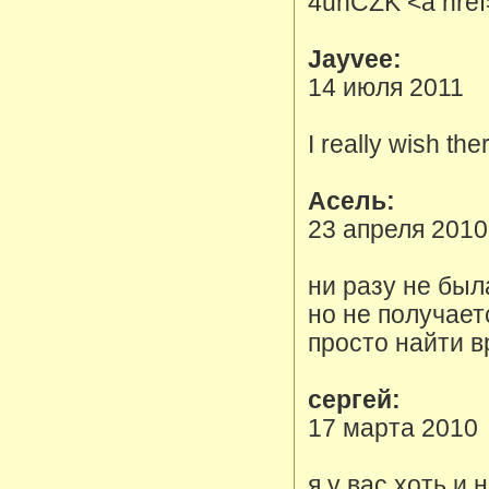
4uhCZK <a href=
Jayvee:
14 июля 2011
I really wish the
Асель:
23 апреля 2010
ни разу не был
но не получает
просто найти 
сергей:
17 марта 2010
я у вас хоть и 