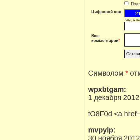
Подпи
Цифровой код
Код с к
Ваш
комментарий
*
Символом
*
отм
wpxbtgam:
1 декабря 2012
tO8F0d <a href=
mvpylp:
30 ноября 2012