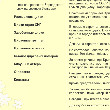
народных артистов СССР В.
цирк на проспекте Вернадского
Румянцева (клоун Каранда
цирк на цветном бульваре
Практически сорок лет Кр
Российские цирки
поколение уже сменилось, 
правнуков.
Цирки стран СНГ
Впервые о строительстве ц
стационарного цирка. В ос
Зарубежные цирки
время в городе имелось м
житель.
Цирковые труппы
Деньги на строительство 
Цирковые новости
Но состоялось оно только 
цирка. Это была любовь с 
Каталог цирковых номеров
За время работы цирк Кри
очень нравилась местная 
Клоуны и актеры
с гастролями не менее 10 
О проекте
Сегодня, как и прежде, ци
стран СНГ. Считается, что
Контакты
Кроме представлений цирк
За тем, чтобы выступлени
коллектив цирка, который 
Сегодня цирк имеет в свое
Для удобства артистов во