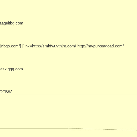
raageltbg.com
zjnbqo.com/] [link=http://smhfwuvtnjre.com/ http://mvpurxeagoad.com/
tfazxiggg.com
ICOCBW