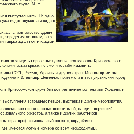
тического труда, М. М.
мися выступлениями. Не одно
 уже водят внуков, а иногда и
заказал строительство здания
общегородским детищем, в то
тия цирка ждал почти каждый
ли смогли увидеть первое выступление под куполом Криворожского
 экономический кризис не смог что-либо изменить.
ктивы СССР, России, Украины и других стран. Многим артистам
 Людмила и Владимир Шевченко, приезжали в этот украинский город
лях в Криворожском цирке бывают различные коллективы Украины, и
, выступления эстрадных певцов, выставки и другие мероприятия.
ивлекали все новых и новых посетителей, следит творческий
ссионального оркестра, а также и других работников.
ухгалтера, профессиональный оркестр, кордебалет.
», где имеются уютные номера со всем необходимым.