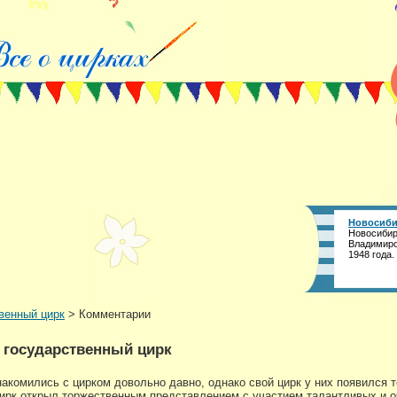
Новосиби
Новосибир
Владимиро
1948 года.
венный цирк
> Комментарии
 государственный цирк
акомились с цирком довольно давно, однако свой цирк у них появился т
цирк открыл торжественным представлением с участием талантливых и оч