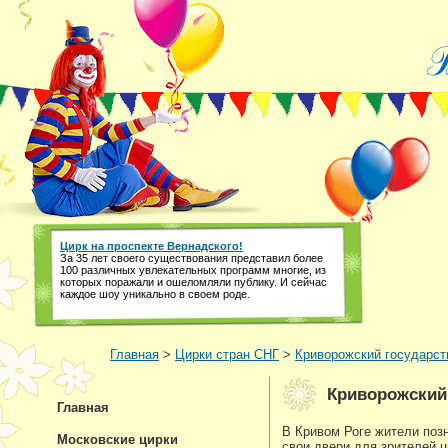
Цирк на проспекте Вернадского!
За 35 лет своего существования представил более
100 различных увлекательных программ многие, из
которых поражали и ошеломляли публику. И сейчас
каждое шоу уникально в своем роде.
Главная
>
Цирки стран СНГ
>
Криворожский государст
Криворожский
Главная
В Кривом Роге жители позн
Московские цирки
свои двери для зрителей 