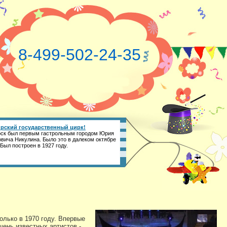
8-499-502-24-35
рский государственный цирк!
ск был первым гастрольным городом Юрия
вича Никулина. Было это в далеком октябре
 Был построен в 1927 году.
олько в 1970 году. Впервые
ень известных артистов -