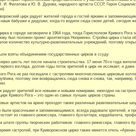
 И. Филатова и Ю. В. Дурова, народного артиста СССР, Героя Социалис
ш).
иворожский цирк радует жителей города и гостей яркими и запоминающи
наши бабушки и дедушки, когда-то водили сюда своих детей, сегодня же
ирка в городе заговорили в 1964 года, тогда Горисполком Кривого Рога 
нову был положен проект архитектора Ноприенко. Стройка цирка стала 
алое количество культурно-развлекательных учреждений, поэтому откры
были взяты объединением государственных цирков в ссуду.
через шесть лет после начала строительства. 17 июня 70-го года жите
первого взгляда, долгие годы поток зрителей в цирк не иссякает, и даже
вого Рога не раз посещали с гастролями многочисленные цирковые колле
публика, поэтому они возвращались сюда снова и снова, так, например,
раз.
рк радует зрителей все новыми и новыми номерами, ежегодно на гастро
 цирк Кривого Рога – это один из самых лучших цирков страны.
овых артистов на арене проходят также различные развлекательные шоу
я были красочными и запоминающимися, всегда радовали зрителей, и пр
состоит из главного режиссера, главного бухгалтера, кордебалета, профе
м штате группы творческих работников: главного режиссера, главного б
 время гастролей, при Криворожском цирке также имеется отель «Арена