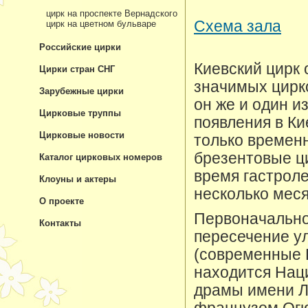
цирк на проспекте Вернадского
Схема зала
цирк на цветном бульваре
Российские цирки
Киевский цирк 
Цирки стран СНГ
значимых цирко
Зарубежные цирки
он же и один и
Цирковые труппы
появления в К
Цирковые новости
только времен
брезентовые ц
Каталог цирковых номеров
время гастрол
Клоуны и актеры
несколько меся
О проекте
Первоначально
Контакты
пересечение у
(современные 
находится Нац
драмы имени Л