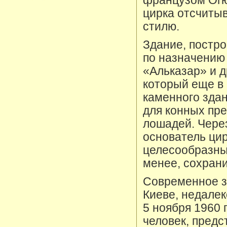
французом Огю
цирка отсчитыв
стилю.
Здание, постр
по назначению 
«Альказар» и 
который еще в 
каменного зда
для конных пр
лошадей. Чере
основатель ци
целесообразным
менее, сохрани
Современное з
Киеве, недалек
5 ноября 1960 
человек, предс