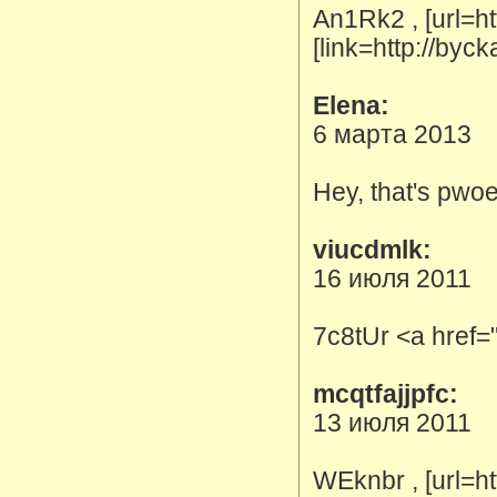
An1Rk2 , [url=htt
[link=http://byc
Elena:
6 марта 2013
Hey, that's pwoe
viucdmlk:
16 июля 2011
7c8tUr <a href=
mcqtfajjpfc:
13 июля 2011
WEknbr , [url=h