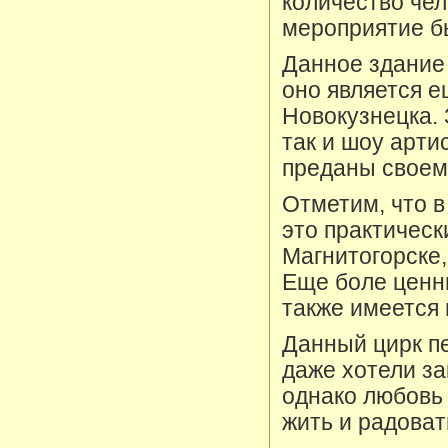
количество че
мероприятие б
Данное здание 
оно является 
Новокузнецка. 
так и шоу арти
преданы своему
Отметим, что в
это практически
Магнитогорске,
Еще боле ценны
также имеется 
Данный цирк п
даже хотели за
однако любовь 
жить и радоват