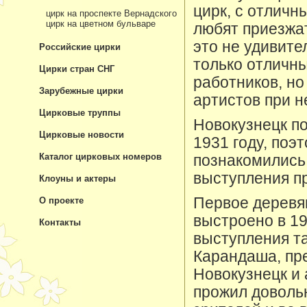
цирк, с отличн
цирк на проспекте Вернадского
цирк на цветном бульваре
любят приезжат
это не удивите
Российские цирки
только отличн
Цирки стран СНГ
работников, но
Зарубежные цирки
артистов при н
Цирковые труппы
Новокузнецк по
Цирковые новости
1931 году, поэ
Каталог цирковых номеров
познакомились 
выступления п
Клоуны и актеры
Первое деревя
О проекте
выстроено в 19
Контакты
выступления та
Карандаша, пр
Новокузнецк и 
прожил довольн