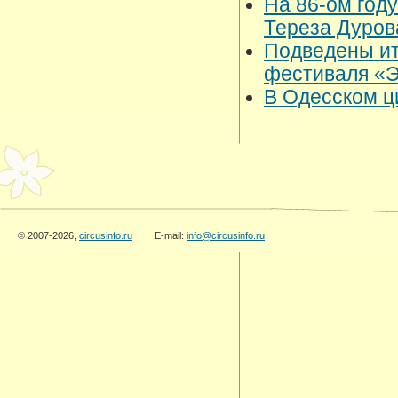
На 86-ом год
Тереза Дуро
Подведены ит
фестиваля «
В Одесском ц
© 2007-2026,
circusinfo.ru
E-mail:
info@circusinfo.ru