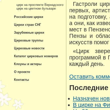
Гастроли цир
цирк на проспекте Вернадского
цирк на цветном бульваре
первых, артис
на подготовку,
Российские цирки
а они, как изв
Цирки стран СНГ
мест в Пензен
Зарубежные цирки
Пензы и облас
Цирковые труппы
искусств помог
Цирковые новости
«Цирк звер
Каталог цирковых номеров
программой в 
каждый день.
Клоуны и актеры
О проекте
Оставить комм
Контакты
Последние
Назначен нов
В цирке на Ф