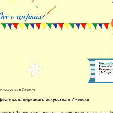
Новосиби
Новосибир
Владимиро
1948 года.
о искусства в Ижевске
естиваль циркового искусства в Ижевске
частники Первого международного фестиваля циркового искусства. Ар