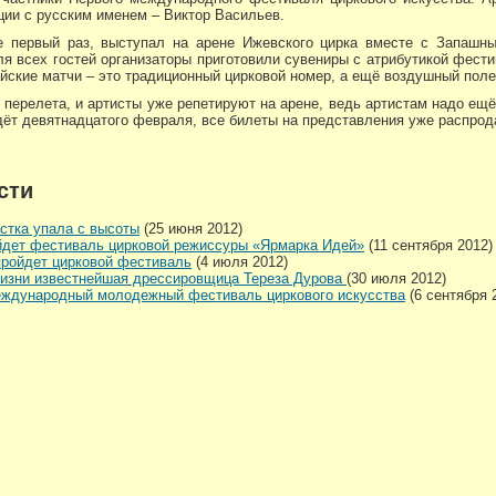
ции с русским именем – Виктор Васильев.
 первый раз, выступал на арене Ижевского цирка вместе с Запашны
я всех гостей организаторы приготовили сувениры с атрибутикой фести
йские матчи – это традиционный цирковой номер, а ещё воздушный поле
перелета, и артисты уже репетируют на арене, ведь артистам надо ещё
ёт девятнадцатого февраля, все билеты на представления уже распрод
сти
стка упала с высоты
(25 июня 2012)
йдет фестиваль цирковой режиссуры «Ярмарка Идей»
(11 сентября 2012)
пройдет цирковой фестиваль
(4 июля 2012)
жизни известнейшая дрессировщица Тереза Дурова
(30 июля 2012)
международный молодежный фестиваль циркового искусства
(6 сентября 