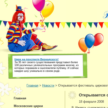
Цирк на проспекте Вернадского!
За 35 лет своего существования представил более
100 различных увлекательных программ многие, из
которых поражали и ошеломляли публику. И сейчас
каждое шоу уникально в своем роде.
Главная
>
Новости
> Открывается фестиваль цирковог
Открывается ф
Главная
18 февраля 2008
Московские цирки
В Ижевск съезжаются у