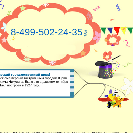
8-499-502-24-35
рский государственный цирк!
ск был первым гастрольным городом Юрия
вича Никулина. Было это в далеком октябре
 Был построен в 1927 году.
тисты из Китая прилетели одними из первых, а вместе с ними – и