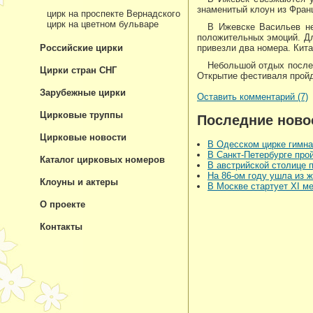
знаменитый клоун из Фран
цирк на проспекте Вернадского
цирк на цветном бульваре
В Ижевске Васильев не
положительных эмоций. Дл
Российские цирки
привезли два номера. Кита
Небольшой отдых после 
Цирки стран СНГ
Открытие фестиваля пройд
Зарубежные цирки
Оставить комментарий (7)
Цирковые труппы
Последние ново
Цирковые новости
В Одесском цирке гимна
В Санкт-Петербурге про
Каталог цирковых номеров
В австрийской столице 
На 86-ом году ушла из 
Клоуны и актеры
В Москве стартует XI 
О проекте
Контакты