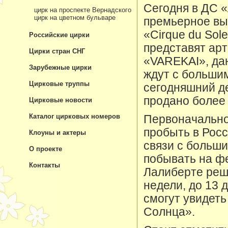
Сегодня в ДС 
цирк на проспекте Вернадского
цирк на цветном бульваре
премьерное вы
«Cirque du Sol
Российские цирки
представят ар
Цирки стран СНГ
«VAREKAI», да
Зарубежные цирки
ждут с больши
Цирковые труппы
сегодняшний де
продано более 
Цирковые новости
Каталог цирковых номеров
Первоначально
пробыть в Росс
Клоуны и актеры
связи с больш
О проекте
побывать на ф
Контакты
Лалиберте реш
недели, до 13 
смогут увидеть
Солнца».