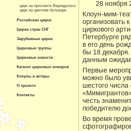
28 ноября 
цирк на проспекте Вернадского
цирк на цветном бульваре
Клоун-мим-теа
Российские цирки
организовать к
циркового арти
Цирки стран СНГ
Петербурге ря
Зарубежные цирки
в его день рож
Цирковые труппы
бы 18 декабря
Цирковые новости
данным ожидае
Каталог цирковых номеров
Первые меропри
Клоуны и актеры
можно было уви
шестого числа 
О проекте
«Мимигрантов»
Контакты
честь знаменит
победителю дос
Во время пров
сфотографиров