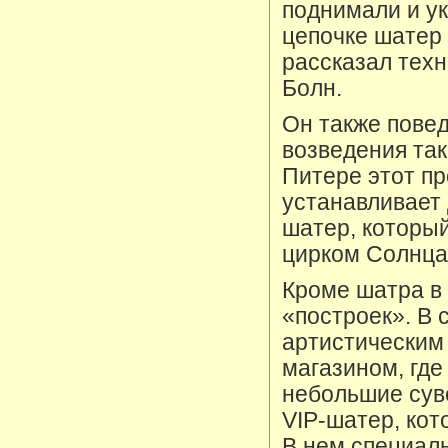
поднимали и ук
цепочке шатер 
рассказал техн
Болн.
Он также повед
возведения так
Питере этот про
устанавливает
шатер, которы
цирком Солнца
Кроме шатра в 
«построек». В 
артистическим
магазином, где
небольшие суве
VIP-шатер, кот
В нем специаль