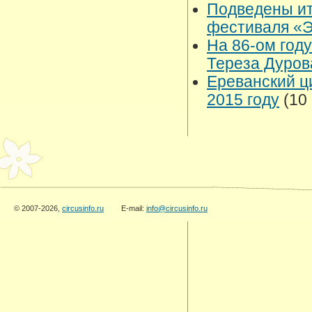
Подведены ит
фестиваля «
На 86-ом год
Тереза Дуро
Ереванский ц
2015 году
(10 
© 2007-2026,
circusinfo.ru
E-mail:
info@circusinfo.ru