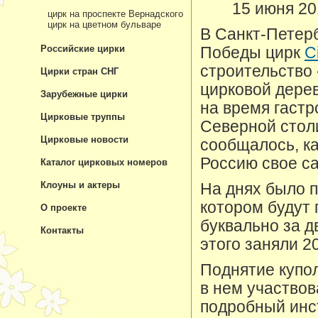
15 июня 20
цирк на проспекте Вернадского
цирк на цветном бульваре
В Санкт-Петерб
Российские цирки
Победы цирк
C
строительство 
Цирки стран СНГ
цирковой дерев
Зарубежные цирки
на время гастр
Цирковые труппы
Северной столи
Цирковые новости
сообщалось, ка
Россию свое с
Каталог цирковых номеров
Клоуны и актеры
На днях было п
котором будут
О проекте
буквально за д
Контакты
этого заняли 2
Поднятие купо
в нем участвов
подробный инст