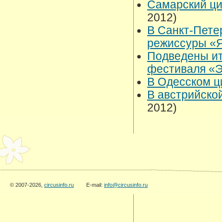
Самарский ци
2012)
В Санкт-Пете
режиссуры «
Подведены ит
фестиваля «
В Одесском ц
В австрийско
2012)
© 2007-2026,
circusinfo.ru
E-mail:
info@circusinfo.ru