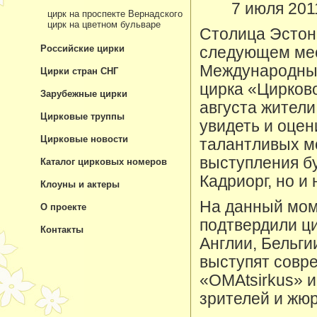
7 июля 201
цирк на проспекте Вернадского
цирк на цветном бульваре
Столица Эстон
Российские цирки
следующем мес
Международны
Цирки стран СНГ
цирка «Цирково
Зарубежные цирки
августа жители
Цирковые труппы
увидеть и оце
Цирковые новости
талантливых м
выступления бу
Каталог цирковых номеров
Кадриорг, но и
Клоуны и актеры
На данный мом
О проекте
подтвердили ц
Контакты
Англии, Бельги
выступят совре
«OMAtsirkus» и
зрителей и жюр