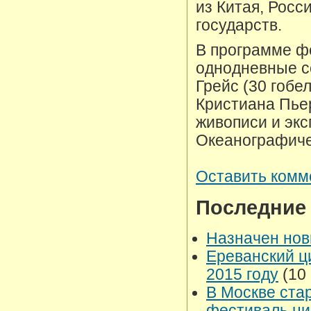
из Китая, Росс
государств.
В программе фе
однодневные со
Грейс (30 гобе
Кристиана Пьер
живописи и эк
Океанографиче
Оставить комм
Последние
Назначен нов
Ереванский ц
2015 году
(10 
В Москве ста
фестиваль ци