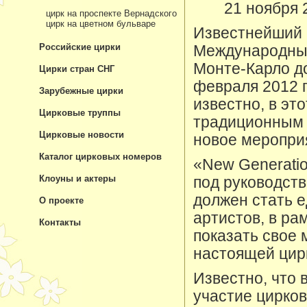
21 ноября 
цирк на проспекте Вернадского
цирк на цветном бульваре
Известнейший 
Российские цирки
Международный
Монте-Карло до
Цирки стран СНГ
февраля 2012 г
Зарубежные цирки
известно, в эт
Цирковые труппы
традиционным 
Цирковые новости
новое мероприя
Каталог цирковых номеров
«New Generatio
Клоуны и актеры
под руководст
должен стать 
О проекте
артистов, в ра
Контакты
показать свое 
настоящей цир
Известно, что 
участие цирков