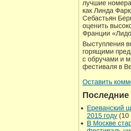
лучшие номера
как Линда Фарк
Себастьян Берг
оценить высок
Франции «Лидо
Выступления в
горящими пред
с обручами и м
фестиваля в В
Оставить комм
Последние
Ереванский ц
2015 году
(10 
В Москве ста
фестиваль ци