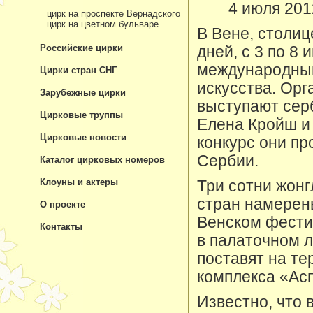
4 июля 201
цирк на проспекте Вернадского
цирк на цветном бульваре
В Вене, столиц
Российские цирки
дней, с 3 по 8
международный
Цирки стран СНГ
искусства. Ор
Зарубежные цирки
выступают сер
Цирковые труппы
Елена Кройш и
Цирковые новости
конкурс они пр
Сербии.
Каталог цирковых номеров
Клоуны и актеры
Три сотни жонг
стран намерен
О проекте
Венском фести
Контакты
в палаточном л
поставят на т
комплекса «Ас
Известно, что 