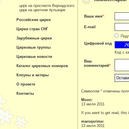
цирк на проспекте Вернадского
цирк на цветном бульваре
Ваше имя
*
:
Российские цирки
E-mail
:
Цирки стран СНГ
Подпи
Зарубежные цирки
Цифровой код
Цирковые труппы
Код с к
Цирковые новости
Ваш
комментарий
*
Каталог цирковых номеров
Клоуны и актеры
О проекте
Символом
*
отмечены поля
Контакты
Moon:
13 июля 2011
If you want to get read, this
maroqsrime:
13 июля 2011