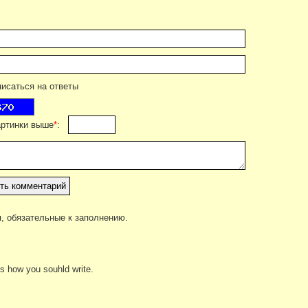
саться на ответы
артинки выше
*
:
, обязательные к заполнению.
 is how you souhld write.