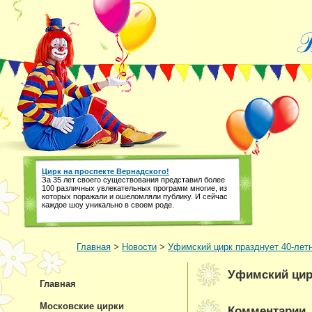
Цирк на проспекте Вернадского!
За 35 лет своего существования представил более
100 различных увлекательных программ многие, из
которых поражали и ошеломляли публику. И сейчас
каждое шоу уникально в своем роде.
Главная
>
Новости
>
Уфимский цирк празднует 40-лет
Уфимский цир
Главная
Московские цирки
Комментарии