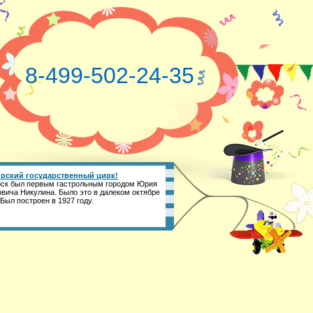
8-499-502-24-35
рский государственный цирк!
ск был первым гастрольным городом Юрия
вича Никулина. Было это в далеком октябре
 Был построен в 1927 году.