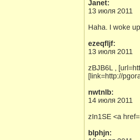
Janet:
13 июля 2011
Haha. I woke up
ezeqfljf:
13 июля 2011
zBJB6L , [url=h
[link=http://pgo
nwtnlb:
14 июля 2011
zIn1SE <a href=
blphjn: