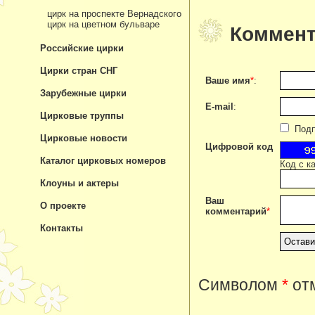
цирк на проспекте Вернадского
цирк на цветном бульваре
Коммент
Российские цирки
Цирки стран СНГ
Ваше имя
*
:
Зарубежные цирки
E-mail
:
Цирковые труппы
Подпи
Цирковые новости
Цифровой код
Каталог цирковых номеров
Код с к
Клоуны и актеры
Ваш
О проекте
комментарий
*
Контакты
Символом
*
отм