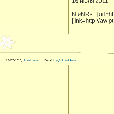
16 июля 2011
NfeNRs , [url=ht
[link=http://awip
© 2007-2026,
circusinfo.ru
E-mail:
info@circusinfo.ru