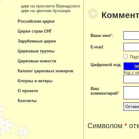
цирк на проспекте Вернадского
цирк на цветном бульваре
Коммент
Российские цирки
Цирки стран СНГ
Ваше имя
*
:
Зарубежные цирки
E-mail
:
Цирковые труппы
Подпи
Цирковые новости
Цифровой код
Каталог цирковых номеров
Код с к
Клоуны и актеры
Ваш
О проекте
комментарий
*
Контакты
Символом
*
отм