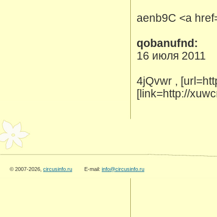
aenb9C <a href=
qobanufnd:
16 июля 2011
4jQvwr , [url=ht
[link=http://xuw
© 2007-2026,
circusinfo.ru
E-mail:
info@circusinfo.ru