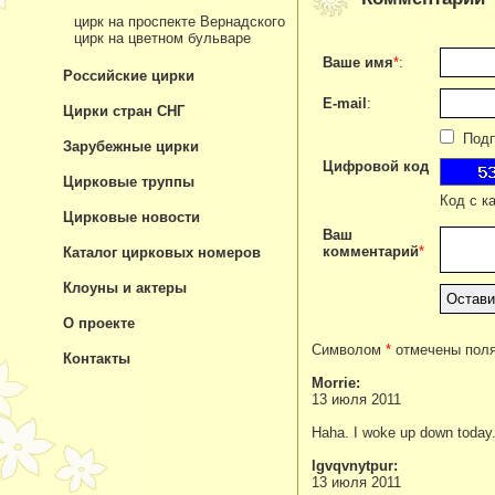
цирк на проспекте Вернадского
цирк на цветном бульваре
Ваше имя
*
:
Российские цирки
E-mail
:
Цирки стран СНГ
Подпи
Зарубежные цирки
Цифровой код
Цирковые труппы
Код с к
Цирковые новости
Ваш
комментарий
*
Каталог цирковых номеров
Клоуны и актеры
О проекте
Символом
*
отмечены поля
Контакты
Morrie:
13 июля 2011
Haha. I woke up down today
lgvqvnytpur:
13 июля 2011