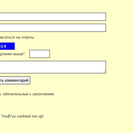
саться на ответы
артинки выше
*
:
, обязательные к заполнению.
. YouВ’ve ceehred me up!