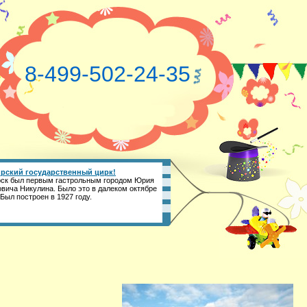
8-499-502-24-35
рский государственный цирк!
ск был первым гастрольным городом Юрия
вича Никулина. Было это в далеком октябре
 Был построен в 1927 году.