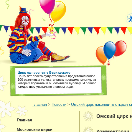
Цирк на проспекте Вернадского!
За 35 лет своего существования представил более
100 различных увлекательных программ многие, из
которых поражали и ошеломляли публику. И сейчас
каждое шоу уникально в своем роде.
Главная
>
Новости
>
Омский цирк наконец-то открыл с
Омский цирк н
Главная
Московские цирки
Комментарии