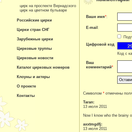
цирк на проспекте Вернадского
цирк на цветном бульваре
Ваше имя
*
:
Российские цирки
E-mail
:
Цирки стран СНГ
Подпи
Зарубежные цирки
Цифровой код
Цирковые труппы
Код с к
Цирковые новости
Ваш
комментарий
*
Каталог цирковых номеров
Клоуны и актеры
О проекте
Символом
*
отмечены поля
Контакты
Taran:
13 июля 2011
Now I know who the brainy one
axxtmgdfj:
13 июля 2011