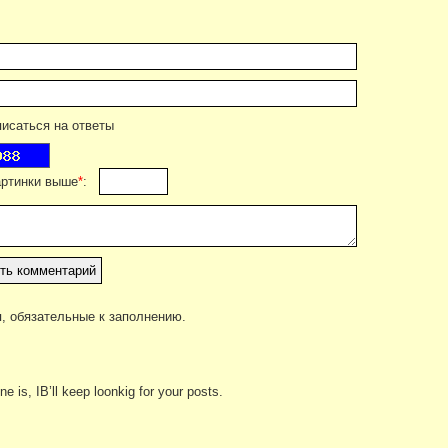
саться на ответы
артинки выше
*
:
, обязательные к заполнению.
 is, IВ’ll keep loonkig for your posts.