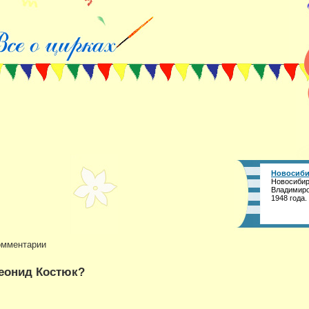
Новосиби
Новосибир
Владимиро
1948 года.
мментарии
Леонид Костюк?