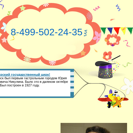
8-499-502-24-35
рский государственный цирк!
ск был первым гастрольным городом Юрия
вича Никулина. Было это в далеком октябре
 Был построен в 1927 году.