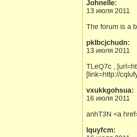
Johnelle:
13 июля 2011
The forum is a b
pklbcjchudn:
13 июля 2011
TLeQ7c , [url=ht
[link=http://cqlu
vxukkgohsua:
16 июля 2011
anhT3N <a href=
lquyfcm: