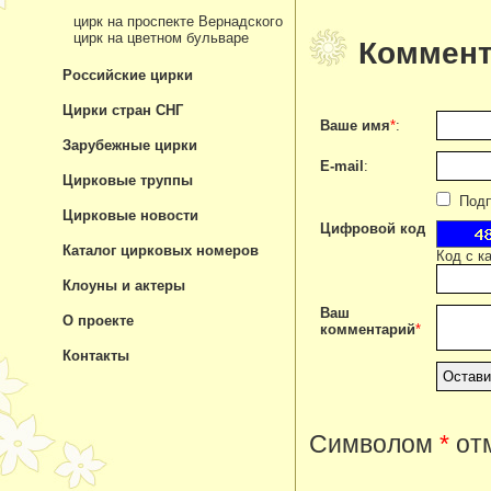
цирк на проспекте Вернадского
цирк на цветном бульваре
Коммент
Российские цирки
Цирки стран СНГ
Ваше имя
*
:
Зарубежные цирки
E-mail
:
Цирковые труппы
Подпи
Цирковые новости
Цифровой код
Каталог цирковых номеров
Код с к
Клоуны и актеры
Ваш
О проекте
комментарий
*
Контакты
Символом
*
отм