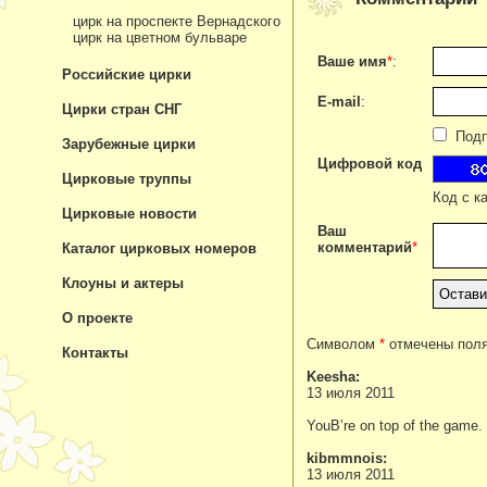
цирк на проспекте Вернадского
цирк на цветном бульваре
Ваше имя
*
:
Российские цирки
E-mail
:
Цирки стран СНГ
Подпи
Зарубежные цирки
Цифровой код
Цирковые труппы
Код с к
Цирковые новости
Ваш
комментарий
*
Каталог цирковых номеров
Клоуны и актеры
О проекте
Символом
*
отмечены поля
Контакты
Keesha:
13 июля 2011
YouВ’re on top of the game. 
kibmmnois:
13 июля 2011