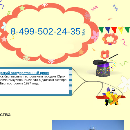
8-499-502-24-35
рский государственный цирк!
ск был первым гастрольным городом Юрия
вича Никулина. Было это в далеком октябре
 Был построен в 1927 году.
ства