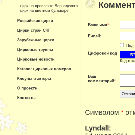
Коммент
цирк на проспекте Вернадского
цирк на цветном бульваре
Российские цирки
Ваше имя
*
:
Цирки стран СНГ
E-mail
:
Зарубежные цирки
Подпи
Цирковые труппы
Цифровой код
Цирковые новости
Код с к
Каталог цирковых номеров
Ваш
Клоуны и актеры
комментарий
*
О проекте
Контакты
Символом
*
отм
Lyndall: