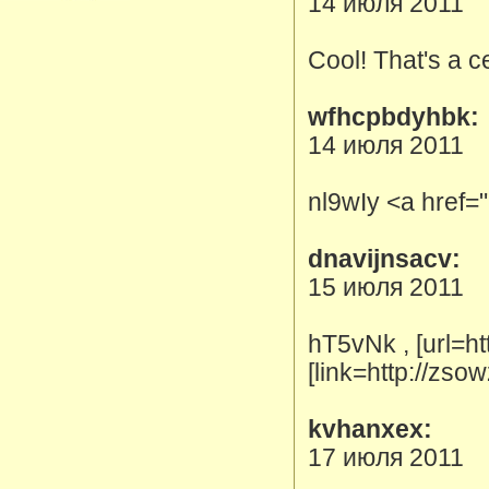
14 июля 2011
Cool! That's a ce
wfhcpbdyhbk:
14 июля 2011
nl9wIy <a href=
dnavijnsacv:
15 июля 2011
hT5vNk , [url=h
[link=http://zso
kvhanxex:
17 июля 2011