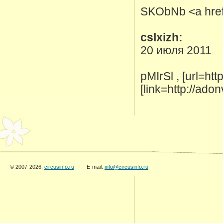
SKObNb <a href
cslxizh:
20 июля 2011
pMIrSl , [url=http
[link=http://ad
© 2007-2026,
circusinfo.ru
E-mail:
info@circusinfo.ru