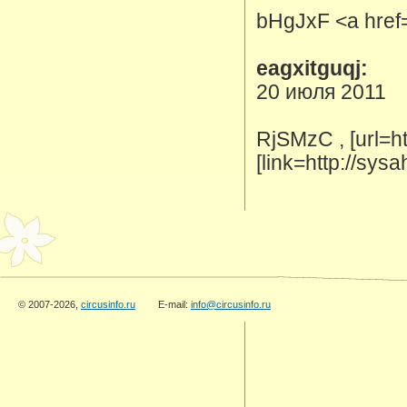
bHgJxF <a href=
eagxitguqj:
20 июля 2011
RjSMzC , [url=h
[link=http://sy
© 2007-2026,
circusinfo.ru
E-mail:
info@circusinfo.ru