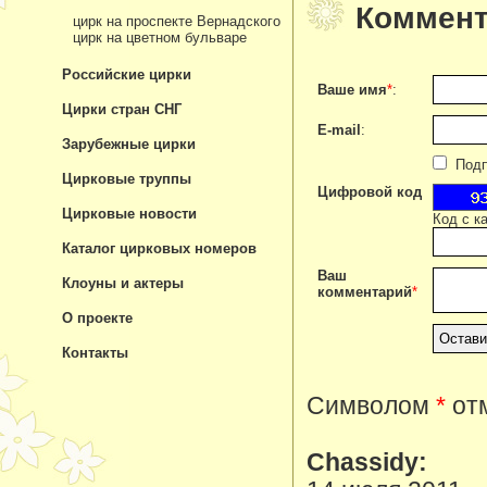
Коммент
цирк на проспекте Вернадского
цирк на цветном бульваре
Российские цирки
Ваше имя
*
:
Цирки стран СНГ
E-mail
:
Зарубежные цирки
Подпи
Цирковые труппы
Цифровой код
Цирковые новости
Код с к
Каталог цирковых номеров
Ваш
Клоуны и актеры
комментарий
*
О проекте
Контакты
Символом
*
отм
Chassidy: