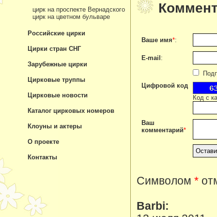
Коммент
цирк на проспекте Вернадского
цирк на цветном бульваре
Российские цирки
Ваше имя
*
:
Цирки стран СНГ
E-mail
:
Зарубежные цирки
Подпи
Цирковые труппы
Цифровой код
Цирковые новости
Код с к
Каталог цирковых номеров
Ваш
Клоуны и актеры
комментарий
*
О проекте
Контакты
Символом
*
отм
Barbi: