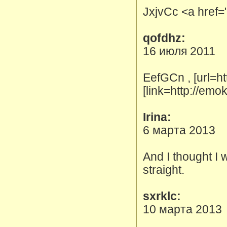
JxjvCc <a href=
qofdhz:
16 июля 2011
EefGCn , [url=h
[link=http://emo
Irina:
6 марта 2013
And I thought I 
straight.
sxrklc:
10 марта 2013