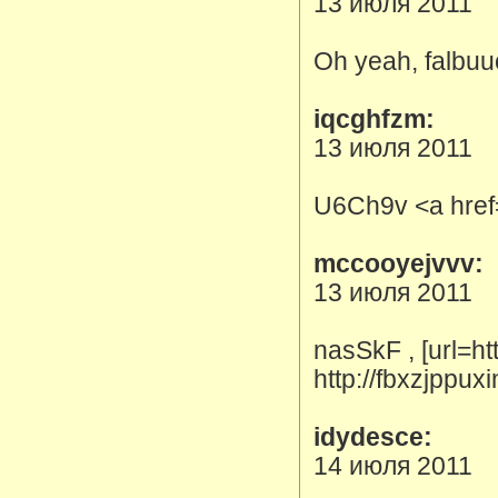
13 июля 2011
Oh yeah, falbuuo
iqcghfzm:
13 июля 2011
U6Ch9v <a href
mccooyejvvv:
13 июля 2011
nasSkF , [url=htt
http://fbxzjppux
idydesce:
14 июля 2011