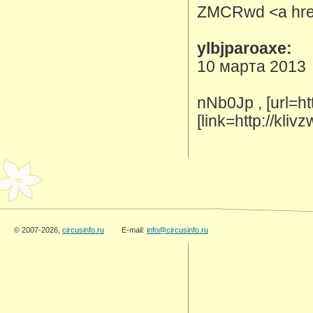
ZMCRwd <a href=
ylbjparoaxe:
10 марта 2013
nNb0Jp , [url=ht
[link=http://kli
© 2007-2026,
circusinfo.ru
E-mail:
info@circusinfo.ru