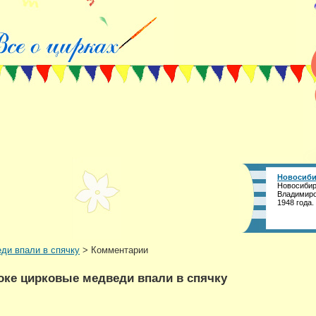
Новосиби
Новосибир
Владимиро
1948 года.
ди впали в спячку
> Комментарии
оке цирковые медведи впали в спячку