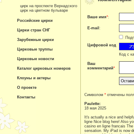
цирк на проспекте Вернадского
цирк на цветном бульваре
Ваше имя
*
:
Российские цирки
E-mail
:
Цирки стран СНГ
Подпи
Зарубежные цирки
Цифровой код
Цирковые труппы
Код с к
Цирковые новости
Ваш
комментарий
*
Каталог цирковых номеров
Клоуны и актеры
О проекте
Символом
*
отмечены поля
Контакты
Paulette:
18 мая 2025
It's actually a nice and help
ligne Nice blog here! Also yo
casino en ligne francais The 
sensation. My iPad is now de