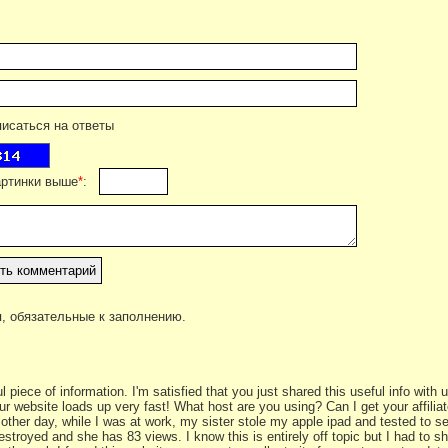
саться на ответы
артинки выше
*
:
, обязательные к заполнению.
ful piece of information. I'm satisfied that you just shared this useful info wit
ur website loads up very fast! What host are you using? Can I get your affilia
other day, while I was at work, my sister stole my apple ipad and tested to see
stroyed and she has 83 views. I know this is entirely off topic but I had to 