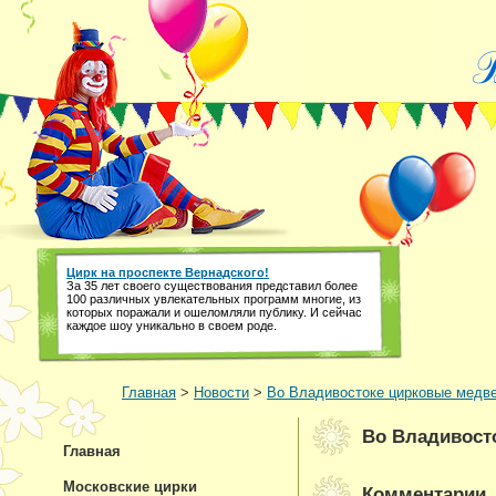
Цирк на проспекте Вернадского!
За 35 лет своего существования представил более
100 различных увлекательных программ многие, из
которых поражали и ошеломляли публику. И сейчас
каждое шоу уникально в своем роде.
Главная
>
Новости
>
Во Владивостоке цирковые медве
Во Владивост
Главная
Московские цирки
Комментарии