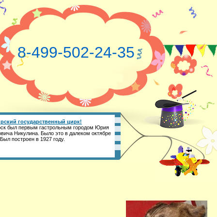
8-499-502-24-35
рский государственный цирк!
ск был первым гастрольным городом Юрия
вича Никулина. Было это в далеком октябре
 Был построен в 1927 году.