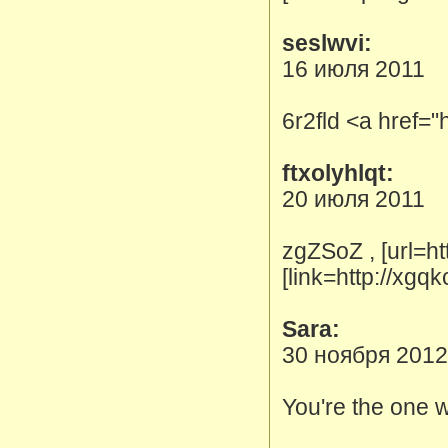
seslwvi:
16 июля 2011
6r2fld <a href="
ftxolyhlqt:
20 июля 2011
zgZSoZ , [url=ht
[link=http://xg
Sara:
30 ноября 2012
You're the one w