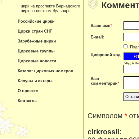
Коммент
цирк на проспекте Вернадского
цирк на цветном бульваре
Российские цирки
Ваше имя
*
:
Цирки стран СНГ
E-mail
:
Зарубежные цирки
Подпи
Цирковые труппы
Цифровой код
Цирковые новости
Код с к
Каталог цирковых номеров
Ваш
Клоуны и актеры
комментарий
*
О проекте
Контакты
Символом
*
отм
cirkrossii: