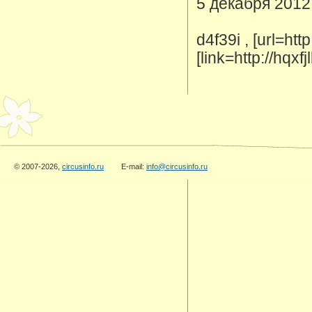
5 декабря 2012
d4f39i , [url=ht
[link=http://hqxf
© 2007-2026,
circusinfo.ru
E-mail:
info@circusinfo.ru