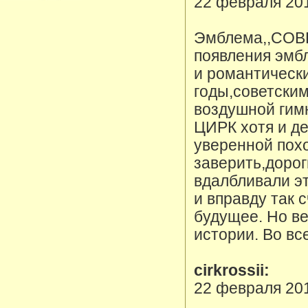
22 февраля 20
Эмблема,,СОВ
появления эмб
и романтическ
годы,советски
воздушной гим
ЦИРК хотя и де
уверенной пох
заверить,дорог
вдалбливали эт
и вправду так 
будущее. Но в
истории. Во вс
cirkrossii:
22 февраля 20