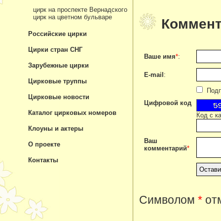
цирк на проспекте Вернадского
цирк на цветном бульваре
Коммент
Российские цирки
Цирки стран СНГ
Ваше имя
*
:
Зарубежные цирки
E-mail
:
Цирковые труппы
Подпи
Цирковые новости
Цифровой код
Каталог цирковых номеров
Код с к
Клоуны и актеры
Ваш
О проекте
комментарий
*
Контакты
Символом
*
отм