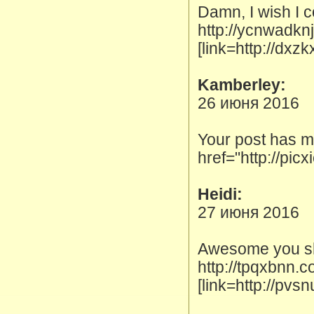
Damn, I wish I c
http://ycnwadk
[link=http://dxz
Kamberley:
26 июня 2016
Your post has m
href="http://pic
Heidi:
27 июня 2016
Awesome you sho
http://tpqxbnn.c
[link=http://pv