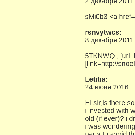
2 декабря 2011
sMi0b3 <a href="
rsnvytwcs:
8 декабря 2011
5TKNWQ , [url=h
[link=http://sno
Letitia:
24 июня 2016
Hi sir,is there 
i invested with 
old (if ever)? i
i was wondering 
party to avoid th