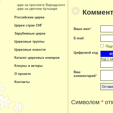
цирк на проспекте Вернадского
цирк на цветном бульваре
Коммент
Российские цирки
Цирки стран СНГ
Ваше имя
*
:
Зарубежные цирки
E-mail
:
Цирковые труппы
Подпи
Цирковые новости
Цифровой код
Каталог цирковых номеров
Код с к
Клоуны и актеры
Ваш
О проекте
комментарий
*
Контакты
Символом
*
отм