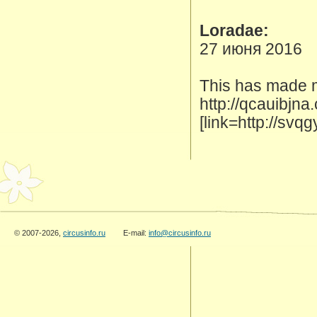
Loradae:
27 июня 2016
This has made my
http://qcauibjna
[link=http://sv
© 2007-2026,
circusinfo.ru
E-mail:
info@circusinfo.ru