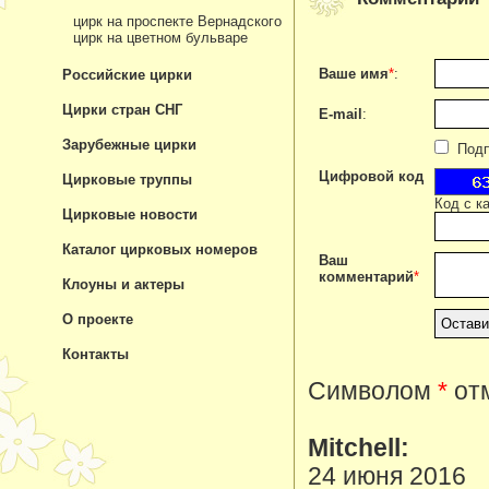
цирк на проспекте Вернадского
цирк на цветном бульваре
Ваше имя
*
:
Российские цирки
Цирки стран СНГ
E-mail
:
Зарубежные цирки
Подпи
Цифровой код
Цирковые труппы
Код с к
Цирковые новости
Каталог цирковых номеров
Ваш
комментарий
*
Клоуны и актеры
О проекте
Контакты
Символом
*
отм
Mitchell:
24 июня 2016