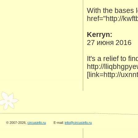
With the bases l
href="http://kw
Kerryn:
27 июня 2016
It's a relief to
http://lliqbhgpye
[link=http://uxn
© 2007-2026,
circusinfo.ru
E-mail:
info@circusinfo.ru