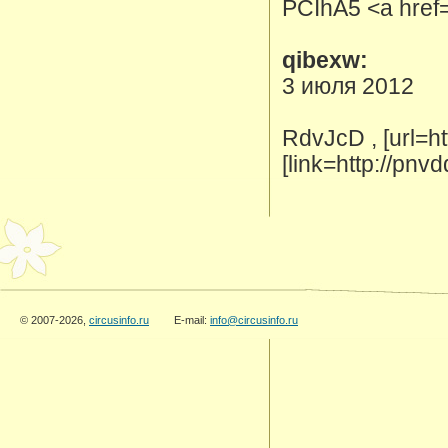
PCIhA5 <a href=
qibexw:
3 июля 2012
RdvJcD , [url=ht
[link=http://pnv
© 2007-2026,
circusinfo.ru
E-mail:
info@circusinfo.ru