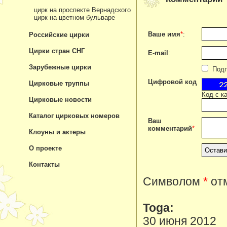
цирк на проспекте Вернадского
цирк на цветном бульваре
Ваше имя
*
:
Российские цирки
Цирки стран СНГ
E-mail
:
Зарубежные цирки
Подпи
Цифровой код
Цирковые труппы
Код с к
Цирковые новости
Каталог цирковых номеров
Ваш
комментарий
*
Клоуны и актеры
О проекте
Контакты
Символом
*
отм
Toga:
30 июня 2012