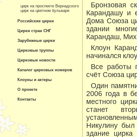
Бронзовая ск
цирк на проспекте Вернадского
цирк на цветном бульваре
Карандашу и е
Дома Союза ци
Российские цирки
здании мног
Цирки стран СНГ
Карандаш, Мих
Зарубежные цирки
Клоун Каран
Цирковые труппы
начинался клоу
Цирковые новости
Все работы 
Каталог цирковых номеров
счёт Союза ци
Клоуны и актеры
Один памятни
О проекте
2006 года в б
Контакты
местного цир
станет вто
установленны
Никулину был 
здание цирка