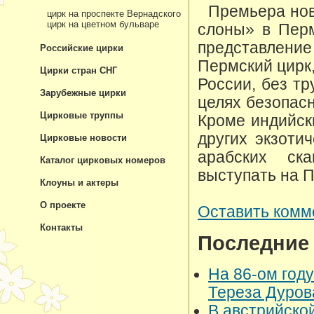
Премьера нов
цирк на проспекте Вернадского
цирк на цветном бульваре
слоны» в Перм
представлен
Российские цирки
Пермский цирк,
Цирки стран СНГ
России, без т
Зарубежные цирки
целях безопас
Цирковые труппы
Кроме индийск
других экзоти
Цирковые новости
арабских ск
Каталог цирковых номеров
выступать на 
Клоуны и актеры
О проекте
Оставить комм
Контакты
Последние
На 86-ом год
Тереза Дуро
В австрийско