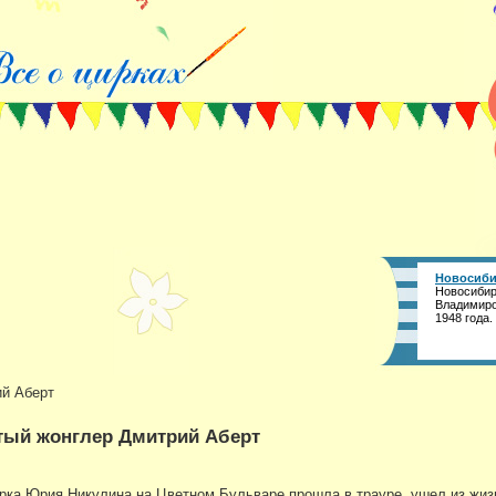
Новосиби
Новосибир
Владимиро
1948 года.
ий Аберт
тый жонглер Дмитрий Аберт
ка Юрия Никулина на Цветном Бульваре прошла в трауре, ушел из жиз