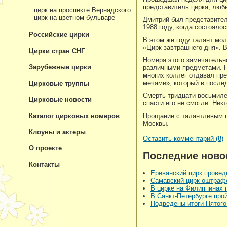
представитель цирка, люб
цирк на проспекте Вернадского
цирк на цветном бульваре
Дмитрий был представител
1988 году, когда состояло
Российские цирки
В этом же году талант мо
«Цирк завтрашнего дня». В
Цирки стран СНГ
Номера этого замечательн
Зарубежные цирки
различными предметами. Н
многих коллег отдавал пре
мечами», который в послед
Цирковые труппы
Смерть тридцати восьмилет
Цирковые новости
спасти его не смогли. Ник
Каталог цирковых номеров
Прощание с талантливым ц
Москвы.
Клоуны и актеры
Оставить комментарий (8)
О проекте
Последние ново
Контакты
Ереванский цирк прове
Самарский цирк оштрафо
В цирке на Филиппинах
В Санкт-Петербурге про
Подведены итоги Пятог