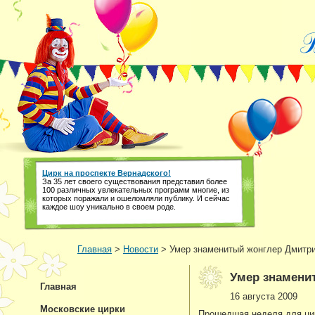
Цирк на проспекте Вернадского!
За 35 лет своего существования представил более
100 различных увлекательных программ многие, из
которых поражали и ошеломляли публику. И сейчас
каждое шоу уникально в своем роде.
Главная
>
Новости
> Умер знаменитый жонглер Дмитр
Умер знамени
Главная
16 августа 2009
Московские цирки
Прошедшая неделя для цир