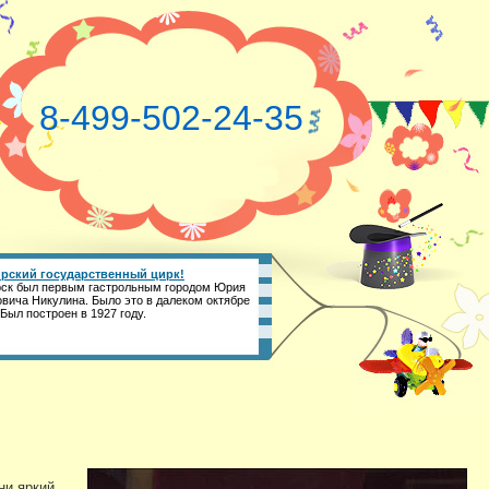
8-499-502-24-35
рский государственный цирк!
ск был первым гастрольным городом Юрия
вича Никулина. Было это в далеком октябре
 Был построен в 1927 году.
ни яркий