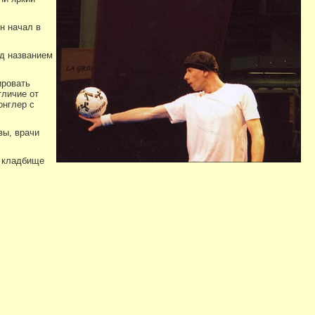
н начал в
д названием
ировать
тличие от
онглер с
вы, врачи
м кладбище