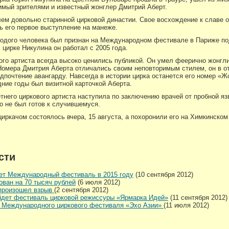
имый зрителями и известный жонглер Дмитрий Аберт.
ем довольно старинной цирковой династии. Свое восхождение к славе о
сь его первое выступление на манеже.
лодого человека был признан на Международном фестивале в Париже по
 цирке Никулина он работал с 2005 года.
ого артиста всегда высоко ценились публикой. Он умел феерично жонгл
омера Дмитрия Аберта отличались своим неповторимым стилем, он в о
дпочтение авангарду. Навсегда в истории цирка останется его номер «Ж
ние годы был визитной карточкой Аберта.
него циркового артиста наступила по заключению врачей от пробной яз
то не был готов к случившемуся.
иркачом состоялось вчера, 15 августа, а похоронили его на Химкинско
сти
дет Международный фестиваль в 2015 году
(10 сентября 2012)
ван на 70 тысяч рублей
(6 июля 2012)
 произошел взрыв
(2 сентября 2012)
йдет фестиваль цирковой режиссуры «Ярмарка Идей»
(11 сентября 2012)
о Международного циркового фестиваля «Эхо Азии»
(11 июля 2012)