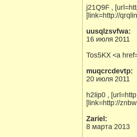
j21Q9F , [url=h
[link=http://qrql
uusqlzsvfwa:
16 июля 2011
Tos5KX <a href=
muqcrcdevtp:
20 июля 2011
h2Iip0 , [url=htt
[link=http://znb
Zariel:
8 марта 2013