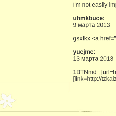
I'm not easily i
uhmkbuce:
9 марта 2013
gsxfkx <a href=
yucjmc:
13 марта 2013
1BTNmd , [url=h
[link=http://tzk