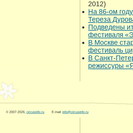
2012)
На 86-ом год
Тереза Дуро
Подведены ит
фестиваля «
В Москве ста
фестиваль ци
В Санкт-Пете
режиссуры «
© 2007-2026,
circusinfo.ru
E-mail:
info@circusinfo.ru