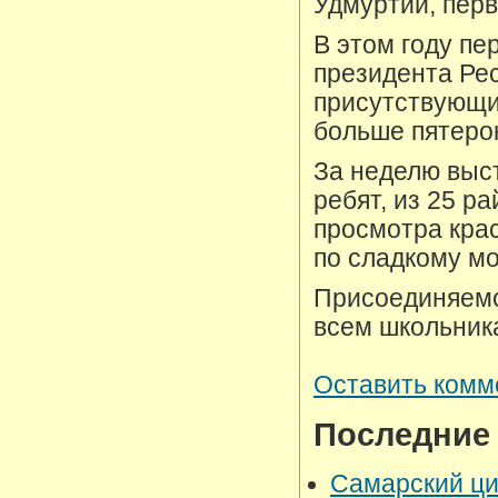
Удмуртии, пер
В этом году пе
президента Рес
присутствующим
больше пятерок
За неделю выст
ребят, из 25 р
просмотра крас
по сладкому м
Присоединяемс
всем школьника
Оставить комм
Последние
Самарский ци