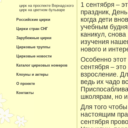
1 сентября – э
цирк на проспекте Вернадского
цирк на цветном бульваре
праздник, День
когда дети вно
Российские цирки
учебным будня
Цирки стран СНГ
каникул, снова
Зарубежные цирки
изучения наше
Цирковые труппы
нового и интер
Цирковые новости
Особенно этот 
Каталог цирковых номеров
сентября – это
взросление. Дл
Клоуны и актеры
ведь их чадо в
О проекте
Приспосаблива
Контакты
школярам, но и
Для того чтобы
настоящим пра
сентября прово