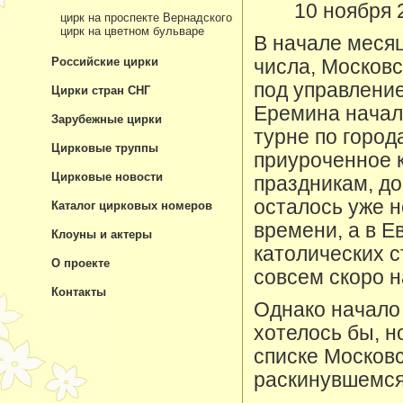
10 ноября 
цирк на проспекте Вернадского
цирк на цветном бульваре
В начале месяц
Российские цирки
числа, Московс
под управлени
Цирки стран СНГ
Еремина начал
Зарубежные цирки
турне по город
Цирковые труппы
приуроченное 
Цирковые новости
праздникам, до
осталось уже н
Каталог цирковых номеров
времени, а в Е
Клоуны и актеры
католических с
О проекте
совсем скоро н
Контакты
Однако начало 
хотелось бы, н
списке Московс
раскинувшемся 