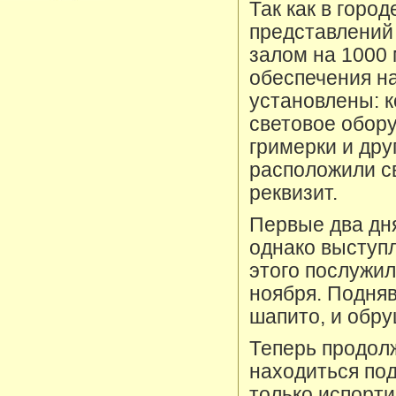
Так как в горо
представлений
залом на 1000 
обеспечения н
установлены: к
световое обору
гримерки и др
расположили с
реквизит.
Первые два дн
однако выступ
этого послужил
ноября. Подня
шапито, и обр
Теперь продолж
находиться под
только испорт