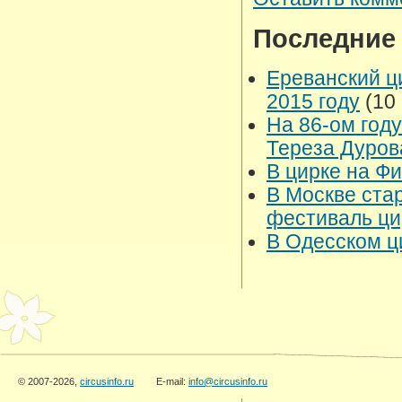
Последние
Ереванский ц
2015 году
(10 
На 86-ом год
Тереза Дуро
В цирке на Ф
В Москве ста
фестиваль ци
В Одесском ц
© 2007-2026,
circusinfo.ru
E-mail:
info@circusinfo.ru