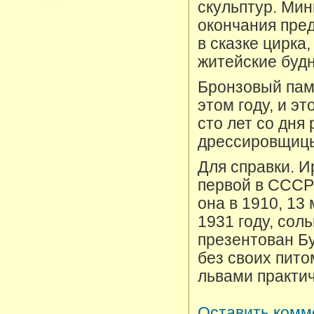
скульптур. Мин
окончания пре
в сказке цирка,
житейские будн
Бронзовый пам
этом году, и э
сто лет со дня
дрессировщиц
Для справки. И
первой в СССР
она в 1910, 13
1931 году, со
презентован Бу
без своих пито
львами практич
Оставить комм