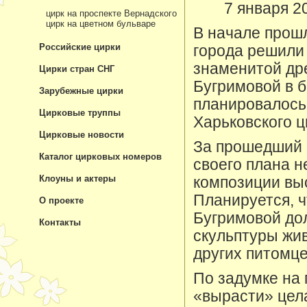
7 января 2
цирк на проспекте Вернадского
цирк на цветном бульваре
В начале прошл
Российские цирки
города решили
знаменитой д
Цирки стран СНГ
Бугримовой в 
Зарубежные цирки
планировалось
Цирковые труппы
Харьковского ц
Цирковые новости
За прошедший 
Каталог цирковых номеров
своего плана н
Клоуны и актеры
композиции вы
Планируется, ч
О проекте
Бугримовой до
Контакты
скульптуры жив
других питомце
По задумке на
«вырасти» цел