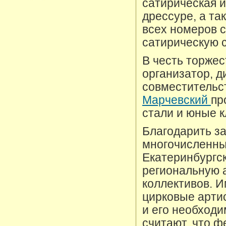
сатирическая и
дрессуре, а та
всех номеров с
сатирическую 
В честь торжес
организатор, д
совместительст
Марчевский
пр
стали и юные 
Благодарить з
многочисленны
Екатеринбургск
региональную 
коллективов. И
цирковые артис
и его необходи
считают, что ф