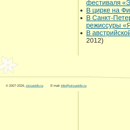
фестиваля «
В цирке на Ф
В Санкт-Пете
режиссуры «
В австрийско
2012)
© 2007-2026,
circusinfo.ru
E-mail:
info@circusinfo.ru