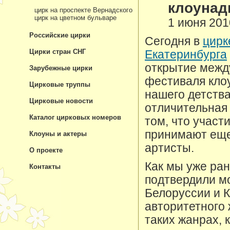
клоуна
цирк на проспекте Вернадского
цирк на цветном бульваре
1 июня 201
Российские цирки
Сегодня в
цирк
Цирки стран СНГ
Екатеринбурга
открытие межд
Зарубежные цирки
фестиваля кло
Цирковые труппы
нашего детства
Цирковые новости
отличительная 
Каталог цирковых номеров
том, что участ
принимают ещ
Клоуны и актеры
артисты.
О проекте
Как мы уже ран
Контакты
подтвердили м
Белоруссии и К
авторитетного
таких жанрах, 