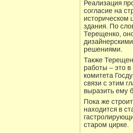
Реализация пр
согласие на ст
историческом 
здания. По сло
Терещенко, он
дизайнерскими
решениями.
Также Терещен
работы – это в
комитета Госду
связи с этим г
выразить ему б
Пока же строит
находится в ст
гастролирующи
старом цирке.