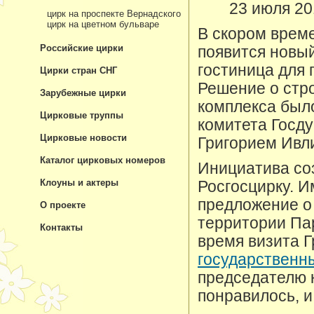
23 июля 20
цирк на проспекте Вернадского
цирк на цветном бульваре
В скором врем
Российские цирки
появится новый
гостиница для
Цирки стран СНГ
Решение о стр
Зарубежные цирки
комплекса был
Цирковые труппы
комитета Госду
Цирковые новости
Григорием Ивл
Каталог цирковых номеров
Инициатива со
Клоуны и актеры
Росгосцирку. И
предложение о 
О проекте
территории Пар
Контакты
время визита 
государственн
председателю 
понравилось, и