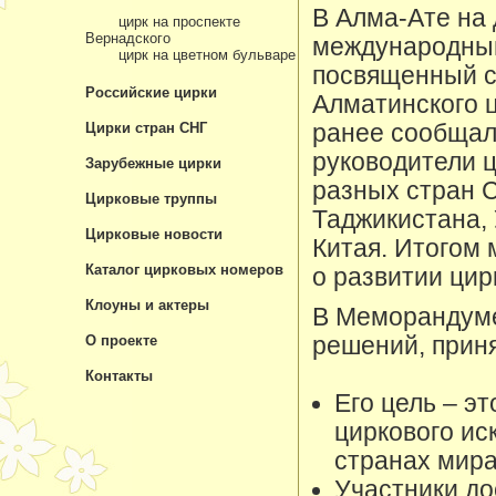
В Алма-Ате на 
цирк на проспекте
Вернадского
международный
цирк на цветном бульваре
посвященный 
Российские цирки
Алматинского ц
Цирки стран СНГ
ранее сообщал
руководители ц
Зарубежные цирки
разных стран С
Цирковые труппы
Таджикистана, 
Цирковые новости
Китая. Итогом
Каталог цирковых номеров
о развитии цир
Клоуны и актеры
В Меморандуме
О проекте
решений, прин
Контакты
Его цель – э
циркового иск
странах мира
Участники до