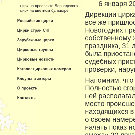
6 января 2
цирк на проспекте Вернадского
цирк на цветном бульваре
Дирекции цирка
Российские цирки
все же пришлос
Новогодних пре
Цирки стран СНГ
собственному 
Зарубежные цирки
праздника, 31 
Цирковые труппы
была приостан
Цирковые новости
судебных прис
проверки, нар
Каталог цирковых номеров
Клоуны и актеры
Напомним, что 
Полностью сгор
О проекте
ней располага
Контакты
место происше
находящихся в 
о своем намер
начать показ 