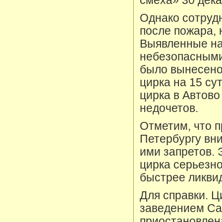
смеха» 30 дека
Однако сотруд
после пожара,
Выявленные на
небезопасными 
было вынесено
цирка на 15 су
цирка в Автово
недочетов.
Отметим, что 
Петербургу вн
ими запретов. 
цирка серьезно
быстрее ликви
Для справки. Ц
заведением Са
приостановлен