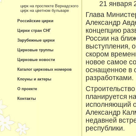
21 января 
цирк на проспекте Вернадского
цирк на цветном бульваре
Глава Министе
Российские цирки
Александр Авде
концепцию разв
Цирки стран СНГ
России на ближ
Зарубежные цирки
выступления, о
Цирковые труппы
скором времен
Цирковые новости
новое самое с
оснащенное в 
Каталог цирковых номеров
разработками.
Клоуны и актеры
Строительство 
О проекте
планируется на
Контакты
исполняющий о
Александр Кал
недавней встре
республики.