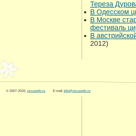
Тереза Дуро
В Одесском ц
В Москве ста
фестиваль ци
В австрийско
2012)
© 2007-2026,
circusinfo.ru
E-mail:
info@circusinfo.ru