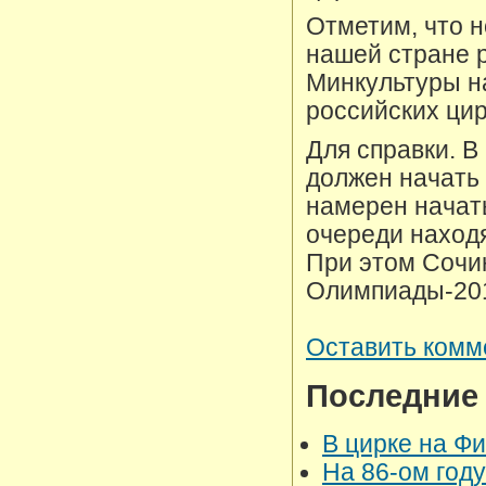
Отметим, что н
нашей стране р
Минкультуры н
российских ци
Для справки. 
должен начать 
намерен начат
очереди наход
При этом Сочи
Олимпиады-20
Оставить комм
Последние
В цирке на Ф
На 86-ом год