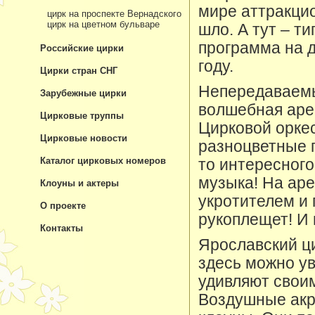
мире аттракцио
цирк на проспекте Вернадского
цирк на цветном бульваре
шло. А тут – т
программа на 
Российские цирки
году.
Цирки стран СНГ
Непередаваемы
Зарубежные цирки
волшебная аре
Цирковые труппы
Цирковой оркес
Цирковые новости
разноцветные 
Каталог цирковых номеров
то интересного
музыка! На аре
Клоуны и актеры
укротителем и
О проекте
рукоплещет! И 
Контакты
Ярославский ц
здесь можно у
удивляют свои
Воздушные акр