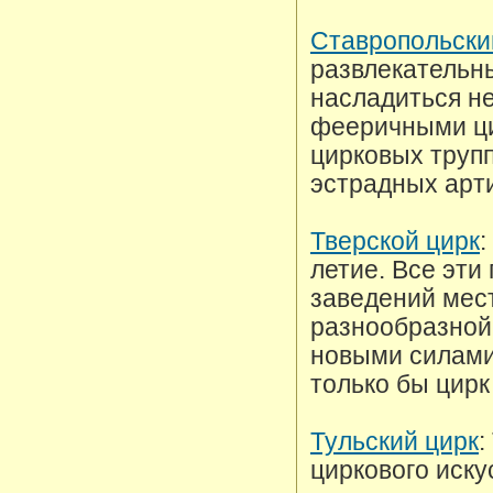
Ставропольски
развлекательны
насладиться н
фееричными ц
цирковых трупп
эстрадных арт
Тверской цирк
:
летие. Все эти
заведений мес
разнообразной,
новыми силами
только бы цирк
Тульский цирк
:
циркового иску