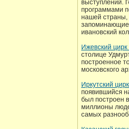
выступлений. 
программами п
нашей страны, 
запоминающиес
ивановский кол
Ижевский цирк
столице Удмурт
построенное то
московского ар
Иркутский цирк
появившийся н
был построен в
миллионы люде
самых разнооб