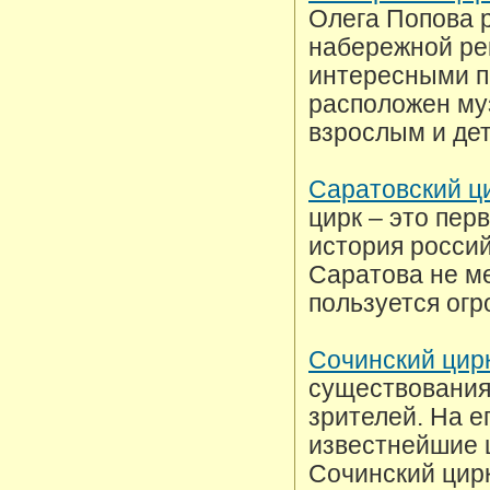
Олега Попова р
набережной рек
интересными п
расположен муз
взрослым и де
Саратовский ц
цирк – это пер
история россий
Саратова не ме
пользуется ог
Сочинский цир
существования
зрителей. На е
известнейшие ц
Сочинский цирк