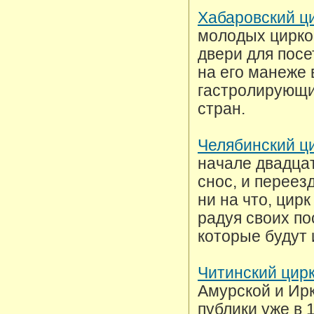
Хабаровский ц
молодых цирков
двери для посе
на его манеже
гастролирующих
стран.
Челябинский ц
начале двадцат
снос, и переез
ни на что, цир
радуя своих п
которые будут 
Читинский цир
Амурской и Ир
публики уже в 