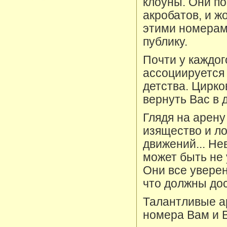
клоуны. Они по
акробатов, и ж
этими номерам
публику.
Почти у каждог
ассоциируется
детства. Цирк
вернуть Вас в 
Глядя на арену
изящество и ло
движений... Не
может быть не 
Они все уверен
что должны до
Талантливые а
номера Вам и 