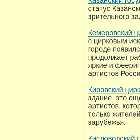
Казанский гос
статус Казанск
зрительного за
Кемеровский ц
с цирковым иск
городе появилс
продолжает раб
яркие и феери
артистов Росси
Кировский цир
здание, это е
артистов, кот
только жителей
зарубежья.
Кисловодский 