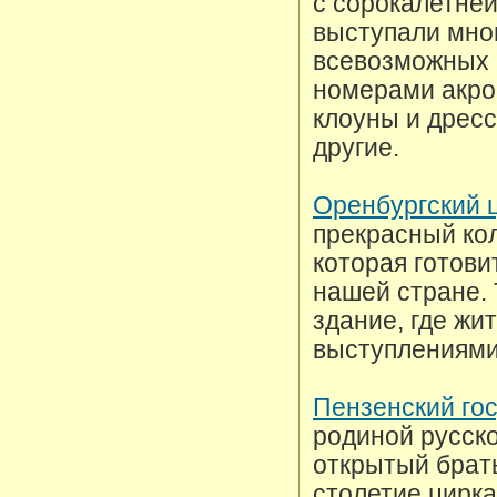
с сорокалетней
выступали мно
всевозможных 
номерами акро
клоуны и дресс
другие.
Оренбургский 
прекрасный кол
которая готови
нашей стране. 
здание, где жи
выступлениями
Пензенский го
родиной русско
открытый брат
столетие цирк