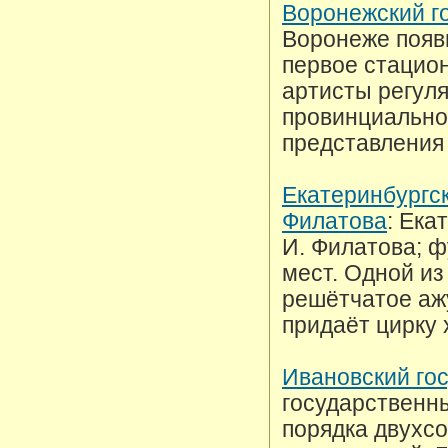
Воронежский г
Воронеже появи
первое стацион
артисты регуля
провинциальном
представления
Екатеринбургск
Филатова
: Ека
И. Филатова; ф
мест. Одной из
решётчатое аж
придаёт цирку 
Ивановский го
государственны
порядка двухс