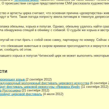
. О происшествии сегодня представителям СМИ рассказала художестве
ство и артисты цирка считают, что основная причина «дезертирства» жи
идут в Чите. Такая погода попросту ввела питомцев в тяжелую депресси
пажа обезьяны, хорька и попугая. Однако, обезьяну удалось найти сра
ла обнаружена спящей в обнимку с собакой. О судьбе же хорька и австр
попугай не стал брать с собой свою самку, партнершу по номеру. Сейчас 
что сбежавшие животные в скором времени проголодаются и вернутся в 
ая, сообщить об этом.
павшего хорька и попугая Читинский цирк не может выполнять некоторые
сти
 произошел взрыв
(2 сентября 2012)
международный молодежный фестиваль циркового искусства
(6 сентября 
йдет фестиваль цирковой режиссуры «Ярмарка Идей»
(11 сентября 2012)
р Росгосцирка
(21 сентября 2012)
пройдет цирковой фестиваль
(4 июля 2012)