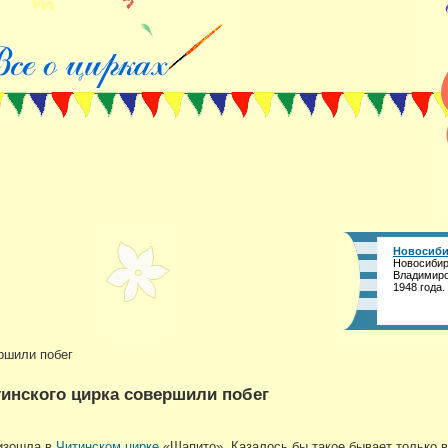
Новосиби
Новосибир
Владимиро
1948 года.
ршили побег
инского цирка совершили побег
оизошла в
Читинском цирке
«Шапито». Казалось бы такое бывает только в