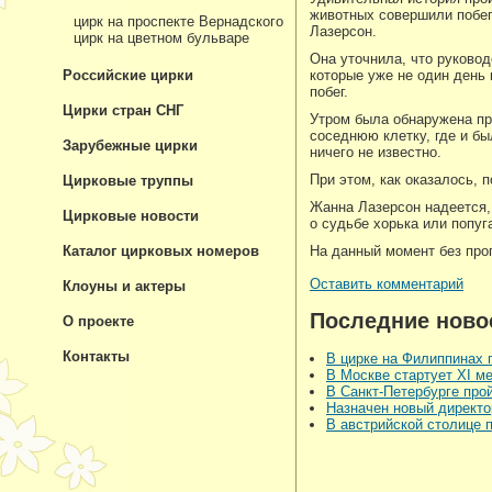
животных совершили побег
цирк на проспекте Вернадского
Лазерсон.
цирк на цветном бульваре
Она уточнила, что руковод
Российские цирки
которые уже не один день 
побег.
Цирки стран СНГ
Утром была обнаружена про
соседнюю клетку, где и бы
Зарубежные цирки
ничего не известно.
При этом, как оказалось, 
Цирковые труппы
Жанна Лазерсон надеется, 
Цирковые новости
о судьбе хорька или попуг
Каталог цирковых номеров
На данный момент без про
Оставить комментарий
Клоуны и актеры
Последние ново
О проекте
Контакты
В цирке на Филиппинах
В Москве стартует XI 
В Санкт-Петербурге про
Назначен новый директо
В австрийской столице 