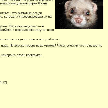
нный руководитель цирка Жанна
вотных - это затяжные дожди,
ю, которая и спровоцировала их на
зу же. Ушла она недалеко — в
алийского ожерелового попугая пока
она сильно скучает и не может работать.
цирк. Но все же просит всех жителей Читы, если им что-то известно
 номера из своей программы.
2012)