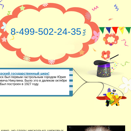
8-499-502-24-35
рский государственный цирк!
ск был первым гастрольным городом Юрия
вича Никулина. Было это в далеком октябре
 Был построен в 1927 году.
 кино, но сразу несколько цирковых