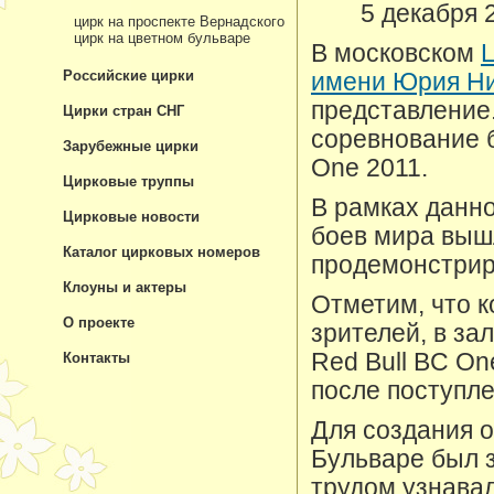
5 декабря 
цирк на проспекте Вернадского
цирк на цветном бульваре
В московском
Российские цирки
имени Юрия Н
представление
Цирки стран СНГ
соревнование б
Зарубежные цирки
One 2011.
Цирковые труппы
В рамках данн
Цирковые новости
боев мира выш
Каталог цирковых номеров
продемонстрир
Клоуны и актеры
Отметим, что 
О проекте
зрителей, в за
Red Bull BC On
Контакты
после поступле
Для создания 
Бульваре был 
трудом узнавал