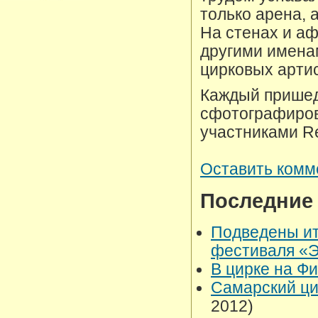
только арена, 
На стенах и а
другими именам
цирковых артис
Каждый пришед
сфотографиров
участниками Re
Оставить комм
Последние
Подведены ит
фестиваля «
В цирке на Ф
Самарский ци
2012)