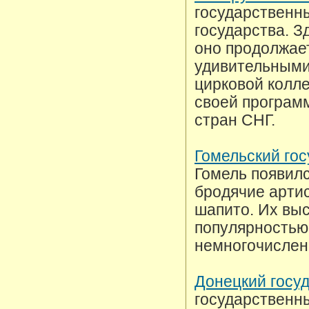
государственн
государства. З
оно продолжает
удивительными
цирковой колл
своей программ
стран СНГ.
Гомельский го
Гомель появилс
бродячие артис
шапито. Их вы
популярностью 
немногочислен
Донецкий госу
государственн