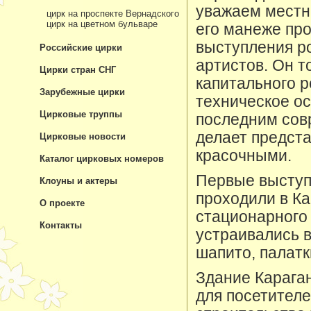
уважаем местн
цирк на проспекте Вернадского
цирк на цветном бульваре
его манеже про
выступления р
Российские цирки
артистов. Он т
Цирки стран СНГ
капитального р
Зарубежные цирки
техническое о
Цирковые труппы
последним сов
делает предст
Цирковые новости
красочными.
Каталог цирковых номеров
Первые выступ
Клоуны и актеры
проходили в Ка
О проекте
стационарного 
Контакты
устраивались 
шапито, палат
Здание Карага
для посетителе