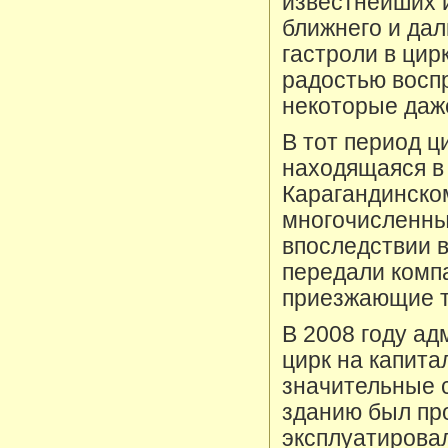
известнейших 
ближнего и дал
гастроли в цир
радостью восп
некоторые даже
В тот период ц
находящаяся в
Карагандинском
многочисленны
впоследствии 
передали компа
приезжающие т
В 2008 году а
цирк на капита
значительные с
зданию был про
эксплуатировал