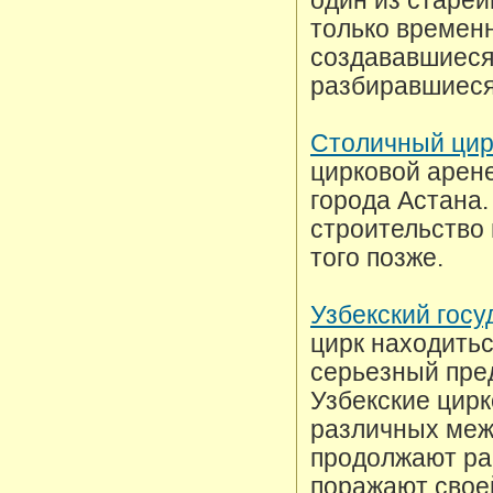
один из старей
только времен
создававшиеся 
разбиравшиеся
Столичный цир
цирковой арен
города Астана.
строительство 
того позже.
Узбекский гос
цирк находитьс
серьезный пред
Узбекские цир
различных меж
продолжают ра
поражают свое