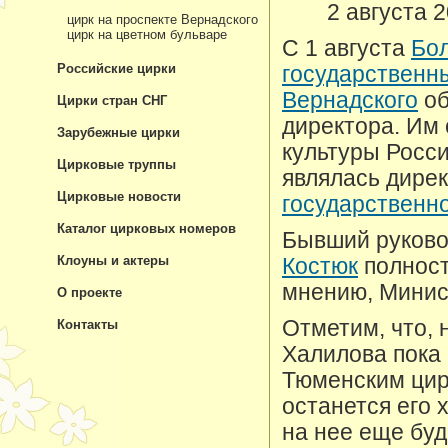
2 августа 
цирк на проспекте Вернадского
цирк на цветном бульваре
С 1 августа
Бо
Российские цирки
государственны
Вернадского
об
Цирки стран СНГ
директора. Им
Зарубежные цирки
культуры Росс
Цирковые труппы
являлась дире
Цирковые новости
государственно
Каталог цирковых номеров
Бывший руково
Клоуны и актеры
Костюк
полност
мнению, Минис
О проекте
Отметим, что, 
Контакты
Халилова пока 
Тюменским цир
останется его 
на нее еще бу