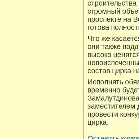
строительства 
огромный объе
проспекте на В
готова полност
Что же касаетс
они также подд
высоко ценятся
новоиспеченны
состав цирка н
Исполнять обя
временно буде
Замалутдинова.
заместителем 
провести конку
цирка.
Оставить комм