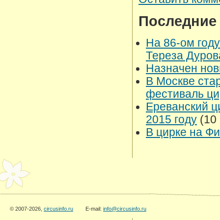
Последние
На 86-ом год
Тереза Дуро
Назначен нов
В Москве ста
фестиваль ци
Ереванский ц
2015 году
(10 
В цирке на Ф
© 2007-2026,
circusinfo.ru
E-mail:
info@circusinfo.ru