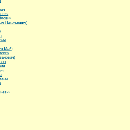
ч
вич
лович
йлович
ил Николаевич)
ч
ч
вич
ун Май)
лович
ванович)
вна
вич
вич
ч
евич
)
иевич