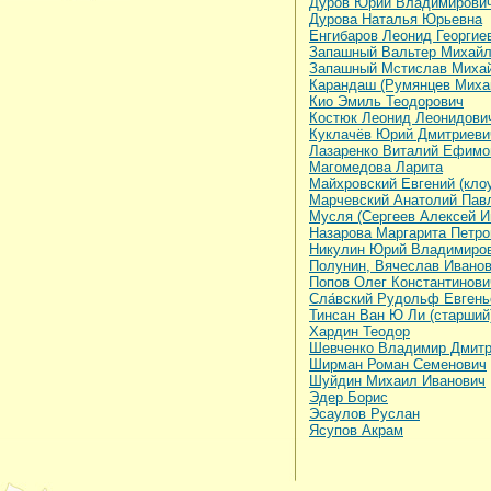
Дуров Юрий Владимирови
Дурова Наталья Юрьевна
Енгибаров Леонид Георгие
Запашный Вальтер Михай
Запашный Мстислав Миха
Карандаш (Румянцев Миха
Кио Эмиль Теодорович
Костюк Леонид Леонидови
Куклачёв Юрий Дмитриеви
Лазаренко Виталий Ефимо
Магомедова Ларита
Майхровский Евгений (кло
Марчевский Анатолий Пав
Мусля (Сергеев Алексей И
Назарова Маргарита Петро
Никулин Юрий Владимиро
Полунин, Вячеслав Ивано
Попов Олег Константинови
Сла́вский Рудольф Евгень
Тинсан Ван Ю Ли (старший
Хардин Теодор
Шевченко Владимир Дмитр
Ширман Роман Семенович
Шуйдин Михаил Иванович
Эдер Борис
Эсаулов Руслан
Ясупов Акрам