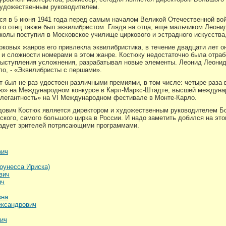
 художественным руководителем.
ся в 5 июня 1941 года перед самым началом Великой Отечественной вой
его отец также был эквилибристом. Глядя на отца, еще мальчиком Леони
колы поступил в Московское училище циркового и эстрадного искусства, 
рковых жанров его привлекла эквилибристика, в течение двадцати лет о
 и сложности номерами в этом жанре. Костюку недостаточно была отраб
 выступления усложнения, разрабатывал новые элементы. Леонид Леонид
ло, - «Эквилибристы с першами».
ст был не раз удостоен различными премиями, в том числе: четыре раз
ью» на Международном конкурсе в Карл-Маркс-Штадте, высшей междуна
легантность» на VI Международном фестивале в Монте-Карло.
дович Костюк является директором и художественным руководителем Бо
ского, самого большого цирка в России. И надо заметить добился на эт
радует зрителей потрясающими программами.
вич
оунесса Ириска)
вич
ич
вна
ксандрович
ич