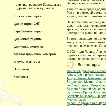
Вернадского, а также его
цирк на проспекте Вернадского
цирк на цветном бульваре
Талантливый артист родил
Рос он в цирковой семье, 
Российские цирки
и сразу после окончания ш
Наиболее сильно среди ци
Цирки стран СНГ
удивительными по красоте
трюков, он вносил в свои
Зарубежные цирки
сообщество ранее не виде
За это произведение арти
Цирковые труппы
конкурсов, «Золотой ветв
специальным призом «За э
Цирковые новости
С 1984 года Леонид Леони
Каталог цирковых номеров
цирка на проспекте Вернад
постоянно развивается и 
Клоуны и актеры
Все актеры
О проекте
Альперов Дмитрий Сергее
Амаяк Акопян Арутюнович
Контакты
Асмус Ирина Павловна (кл
Багдасаров Михаил Ашото
Бегбуди Сарват Мидхатов
Браташ Василий Юрьевич
Бугримова Ирина Николае
Волжанский Владимир Але
Гудини Гарри
Дуров Владимир Леонидов