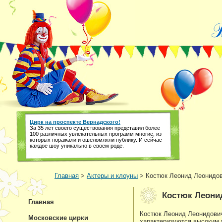
Цирк на проспекте Вернадского!
За 35 лет своего существования представил более
100 различных увлекательных программ многие, из
которых поражали и ошеломляли публику. И сейчас
каждое шоу уникально в своем роде.
Главная
>
Актеры и клоуны
> Костюк Леонид Леонидо
Костюк Леони
Главная
Костюк Леонид Леонидович 
Московские цирки
характеризуются высоким 