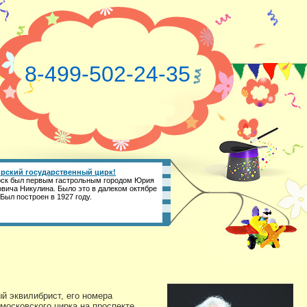
8-499-502-24-35
рский государственный цирк!
ск был первым гастрольным городом Юрия
вича Никулина. Было это в далеком октябре
 Был построен в 1927 году.
й эквилибрист, его номера
московского цирка на проспекте