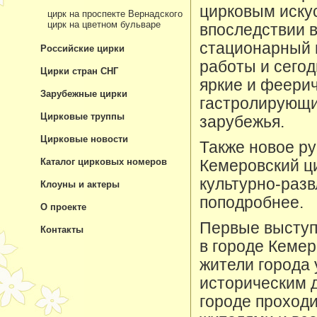
цирковым искус
цирк на проспекте Вернадского
цирк на цветном бульваре
впоследствии в
стационарный 
Российские цирки
работы и сегод
Цирки стран СНГ
яркие и феери
Зарубежные цирки
гастролирующи
Цирковые труппы
зарубежья.
Цирковые новости
Также новое р
Каталог цирковых номеров
Кемеровский ци
культурно-раз
Клоуны и актеры
поподробнее.
О проекте
Первые выступ
Контакты
в городе Кемер
жители города 
историческим 
городе проход