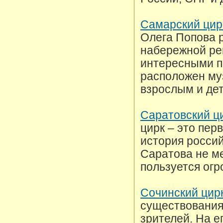
Самарский цир
Олега Попова р
набережной рек
интересными п
расположен муз
взрослым и де
Саратовский ц
цирк – это пер
история россий
Саратова не ме
пользуется ог
Сочинский цир
существования
зрителей. На е