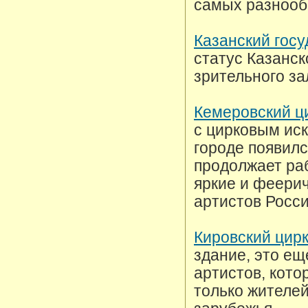
самых разнооб
Казанский гос
статус Казанск
зрительного за
Кемеровский ц
с цирковым иск
городе появилс
продолжает раб
яркие и феери
артистов Росси
Кировский цир
здание, это е
артистов, кот
только жителей