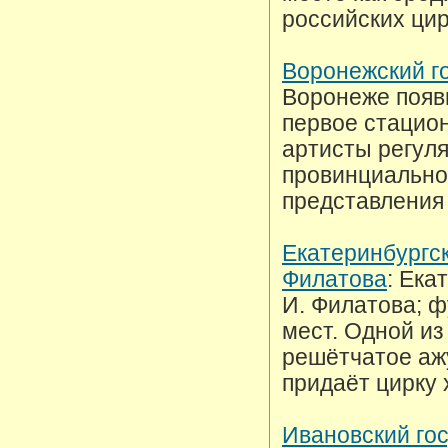
российских цир
Воронежский г
Воронеже появи
первое стацион
артисты регуля
провинциальном
представления
Екатеринбургск
Филатова
: Ека
И. Филатова; ф
мест. Одной из
решётчатое аж
придаёт цирку 
Ивановский го