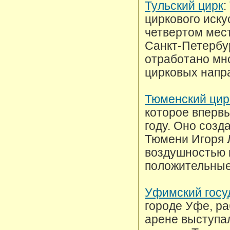
Тульский цирк
:
циркового иску
четвертом мест
Санкт-Петербур
отработано мн
цирковых напр
Тюменский цир
которое впервы
году. Оно созд
Тюмени Игоря 
воздушностью и
положительные
Уфимский госу
городе Уфе, ра
арене выступа