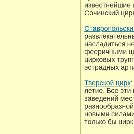
известнейшие ц
Сочинский цирк
Ставропольски
развлекательны
насладиться н
фееричными ц
цирковых трупп
эстрадных арт
Тверской цирк
:
летие. Все эти
заведений мес
разнообразной,
новыми силами
только бы цирк