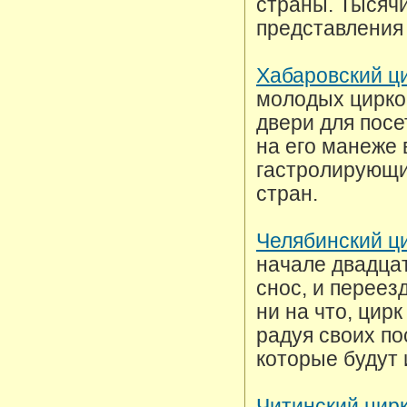
страны. Тысяч
представления 
Хабаровский ц
молодых цирков
двери для посе
на его манеже
гастролирующих
стран.
Челябинский ц
начале двадцат
снос, и переез
ни на что, цир
радуя своих п
которые будут 
Читинский цир