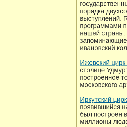
государственны
порядка двухс
выступлений. 
программами п
нашей страны, 
запоминающиес
ивановский кол
Ижевский цирк
столице Удмурт
построенное то
московского ар
Иркутский цирк
появившийся н
был построен в
миллионы люде