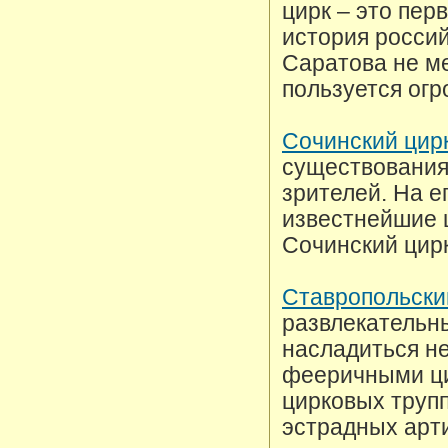
цирк – это пер
история россий
Саратова не ме
пользуется ог
Сочинский цир
существования
зрителей. На е
известнейшие ц
Сочинский цирк
Ставропольски
развлекательны
насладиться н
фееричными ц
цирковых трупп
эстрадных арт