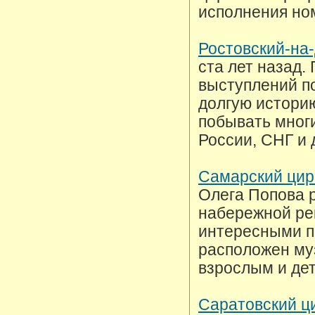
исполнения но
Ростовский-на-
ста лет назад.
выступлений по
долгую историю
побывать мног
России, СНГ и 
Самарский цир
Олега Попова р
набережной рек
интересными п
расположен муз
взрослым и де
Саратовский ц