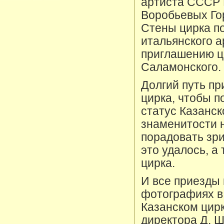
артиста СССР 
Воробьевых Гор
Стены цирка п
итальянского а
приглашению ц
Саламонского.
Долгий путь п
цирка, чтобы по
статус Казанск
знаменитости н
порадовать зр
это удалось, а
цирка.
И все приезды
фотографиях в
Казанском цирк
директора Д. Ш