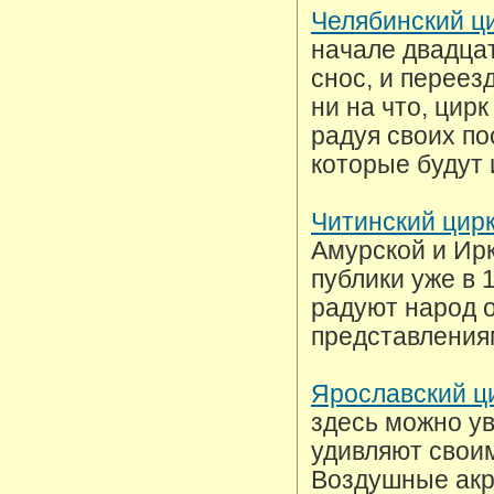
Челябинский ц
начале двадцат
снос, и переез
ни на что, цир
радуя своих п
которые будут 
Читинский цир
Амурской и Ир
публики уже в 
радуют народ 
представления
Ярославский ц
здесь можно у
удивляют свои
Воздушные акр