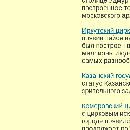
столице Удмурт
построенное то
московского ар
Иркутский цирк
появившийся н
был построен в
миллионы люде
самых разнооб
Казанский гос
статус Казанск
зрительного за
Кемеровский ц
с цирковым иск
городе появилс
продолжает раб