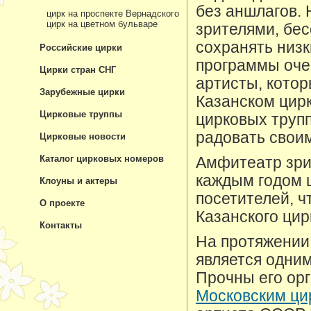
без аншлагов.
цирк на проспекте Вернадского
цирк на цветном бульваре
зрителями, бес
сохранять низ
Российские цирки
программы оче
Цирки стран СНГ
артисты, котор
Зарубежные цирки
Казанском цирк
Цирковые труппы
цирковых трупп
радовать свои
Цирковые новости
Каталог цирковых номеров
Амфитеатр зрит
каждым годом ц
Клоуны и актеры
посетителей, ч
О проекте
Казанского цир
Контакты
На протяжении 
является одни
Прочны его орг
Московским ци