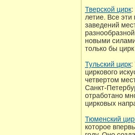
Тверской цирк
:
летие. Все эти
заведений мес
разнообразной,
новыми силами
только бы цирк
Тульский цирк
:
циркового иску
четвертом мест
Санкт-Петербур
отработано мн
цирковых напр
Тюменский цир
которое впервы
году. Оно созд