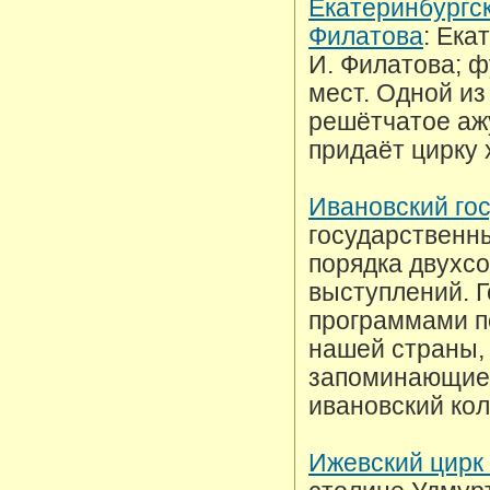
Екатеринбургск
Филатова
: Ека
И. Филатова; ф
мест. Одной из
решётчатое аж
придаёт цирку 
Ивановский го
государственны
порядка двухс
выступлений. 
программами п
нашей страны, 
запоминающиес
ивановский кол
Ижевский цирк